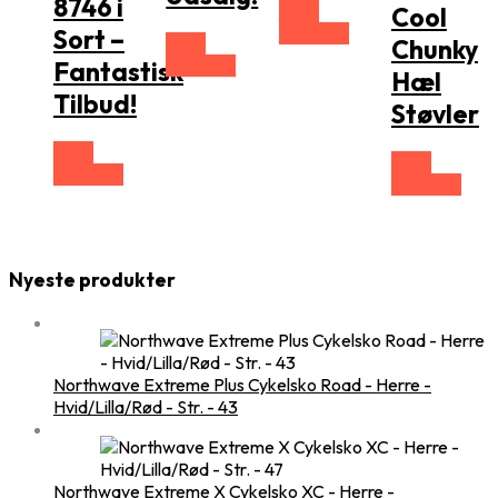
8746 i
Vælg
Cool
Størrelse
Sort –
Vælg
Chunky
Størrelse
Fantastisk
Hæl
Tilbud!
Støvler
Vælg
Vælg
Størrelse
Størrelse
Nyeste produkter
Northwave Extreme Plus Cykelsko Road - Herre -
Hvid/Lilla/Rød - Str. - 43
Northwave Extreme X Cykelsko XC - Herre -