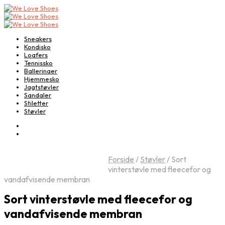
Sneakers
Kondisko
Loafers
Tennissko
Ballerinaer
Hjemmesko
Jagtstøvler
Sandaler
Stiletter
Støvler
Forside
/
Støvler
/
Sort
vinterstøvle med fleecefor og
vandafvisende membran
Sort vinterstøvle med fleecefor og
vandafvisende membran