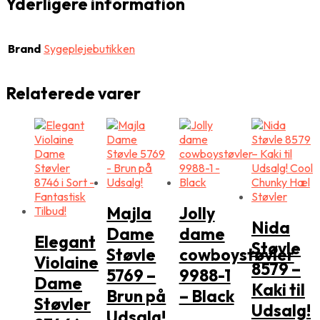
Yderligere information
Brand
Sygeplejebutikken
Relaterede varer
Majla
Jolly
Nida
Dame
dame
Elegant
Støvle
Støvle
cowboystøvler
Violaine
8579 –
5769 –
9988-1
Dame
Kaki til
Brun på
– Black
Støvler
Udsalg!
Udsalg!