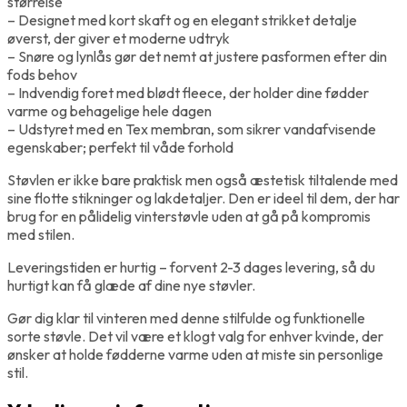
størrelse
– Designet med kort skaft og en elegant strikket detalje
øverst, der giver et moderne udtryk
– Snøre og lynlås gør det nemt at justere pasformen efter din
fods behov
– Indvendig foret med blødt fleece, der holder dine fødder
varme og behagelige hele dagen
– Udstyret med en Tex membran, som sikrer vandafvisende
egenskaber; perfekt til våde forhold
Støvlen er ikke bare praktisk men også æstetisk tiltalende med
sine flotte stikninger og lakdetaljer. Den er ideel til dem, der har
brug for en pålidelig vinterstøvle uden at gå på kompromis
med stilen.
Leveringstiden er hurtig – forvent 2-3 dages levering, så du
hurtigt kan få glæde af dine nye støvler.
Gør dig klar til vinteren med denne stilfulde og funktionelle
sorte støvle. Det vil være et klogt valg for enhver kvinde, der
ønsker at holde fødderne varme uden at miste sin personlige
stil.