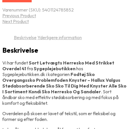
Varenummer (SKU):
5401124785852
Previous Product
Next Product
Beskrivelse
Yderligere information
Beskrivelse
Vi har fundet
Sort Letvægts Herresko Med Strikket
Overdel 41
fra
Sygeplejebutikken
hos
Sygeplejebutikken.dk i kategorien
Fodtøj Sko
Overgangssko Problemfoden Knyster – Hallux Valgus
Stødabsorberende Sko Sko Til Dig Med Knyster Alle Sko
I Sortiment Kondi Sko Herresko Og Sandaler
. Sort
åndbar sko med effektiv stødabsorbering og med fokus på
komfort og fleksibilitet.
Overdelen på skoen er lavet af tekstil, som er fleksibel og
former sig efter foden.