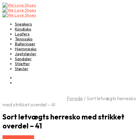
Sneakers
Kondisko
Loafers
Tennissko
Ballerinaer
Hjemmesko
Jagtstøvler
Sandaler
Stiletter
Støvler
Forside
/
Sort letvægts herresko
med strikket overdel – 41
Sort letvægts herresko med strikket
overdel – 41
Vælg Størrelse