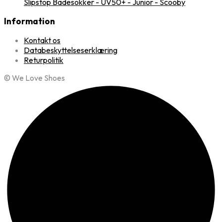
Slipstop Badesokker - UV50+ - Junior - Scooby
Information
Kontakt os
Databeskyttelseserklæring
Returpolitik
© We Love Shoes