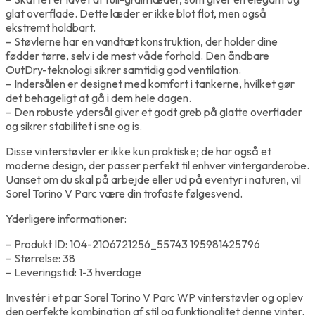
glat overflade. Dette læder er ikke blot flot, men også
ekstremt holdbart.
– Støvlerne har en vandtæt konstruktion, der holder dine
fødder tørre, selv i de mest våde forhold. Den åndbare
OutDry-teknologi sikrer samtidig god ventilation.
– Indersålen er designet med komfort i tankerne, hvilket gør
det behageligt at gå i dem hele dagen.
– Den robuste ydersål giver et godt greb på glatte overflader
og sikrer stabilitet i sne og is.
Disse vinterstøvler er ikke kun praktiske; de har også et
moderne design, der passer perfekt til enhver vintergarderobe.
Uanset om du skal på arbejde eller ud på eventyr i naturen, vil
Sorel Torino V Parc være din trofaste følgesvend.
Yderligere informationer:
– Produkt ID: 104-2106721256_55743 195981425796
– Størrelse: 38
– Leveringstid: 1-3 hverdage
Investér i et par Sorel Torino V Parc WP vinterstøvler og oplev
den perfekte kombination af stil og funktionalitet denne vinter.