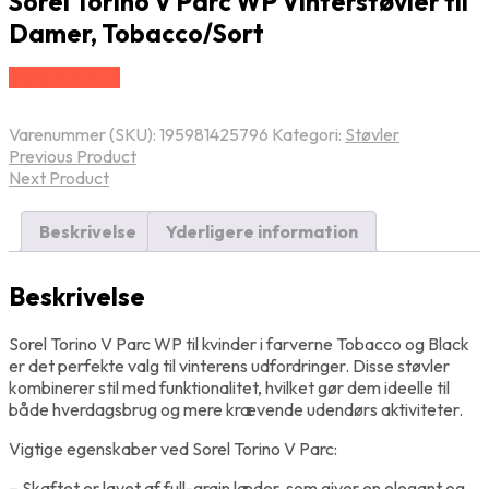
Sorel Torino V Parc WP Vinterstøvler til
Damer, Tobacco/Sort
Vælg Størrelse
Varenummer (SKU):
195981425796
Kategori:
Støvler
Previous Product
Next Product
Beskrivelse
Yderligere information
Beskrivelse
Sorel Torino V Parc WP til kvinder i farverne Tobacco og Black
er det perfekte valg til vinterens udfordringer. Disse støvler
kombinerer stil med funktionalitet, hvilket gør dem ideelle til
både hverdagsbrug og mere krævende udendørs aktiviteter.
Vigtige egenskaber ved Sorel Torino V Parc:
– Skaftet er lavet af full-grain læder, som giver en elegant og