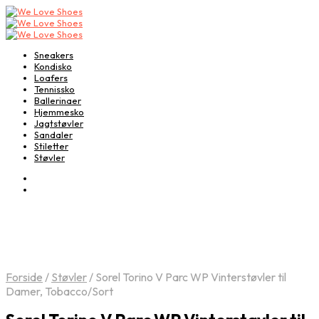
Sneakers
Kondisko
Loafers
Tennissko
Ballerinaer
Hjemmesko
Jagtstøvler
Sandaler
Stiletter
Støvler
Forside
/
Støvler
/
Sorel Torino V Parc WP Vinterstøvler til
Damer, Tobacco/Sort