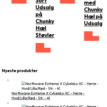
Sort
Størrelse
Størrelse
med
Udsalg
Chunky
på
Hæl på
Chunky
Udsalg
Hæl
Vælg
Støvler
Størrelse
Vælg
Størrelse
Nyeste produkter
Northwave Extreme X Cykelsko XC - Herre -
Hvid/Lilla/Rød - Str. - 41