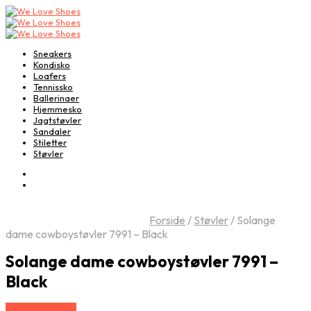
Sneakers
Kondisko
Loafers
Tennissko
Ballerinaer
Hjemmesko
Jagtstøvler
Sandaler
Stiletter
Støvler
Forside
/
Støvler
/
Solange
dame cowboystøvler 7991 – Black
Solange dame cowboystøvler 7991 –
Black
Vælg Størrelse