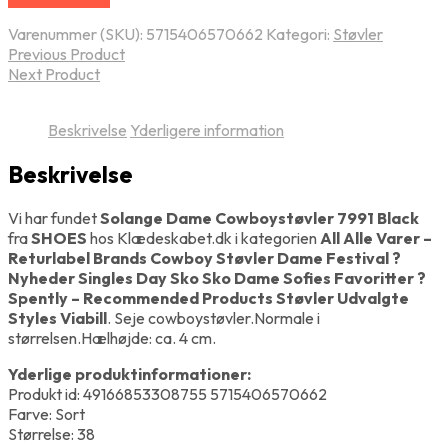
Varenummer (SKU):
5715406570662
Kategori:
Støvler
Previous Product
Next Product
Beskrivelse
Yderligere information
Beskrivelse
Vi har fundet
Solange Dame Cowboystøvler 7991 Black
fra
SHOES
hos Klædeskabet.dk i kategorien
All Alle Varer –
Returlabel Brands Cowboy Støvler Dame Festival ?
Nyheder Singles Day Sko Sko Dame Sofies Favoritter ?
Spently – Recommended Products Støvler Udvalgte
Styles Viabill
. Seje cowboystøvler.Normale i
størrelsen.Hælhøjde: ca. 4 cm.
Yderlige produktinformationer:
Produkt id: 49166853308755 5715406570662
Farve: Sort
Størrelse: 38