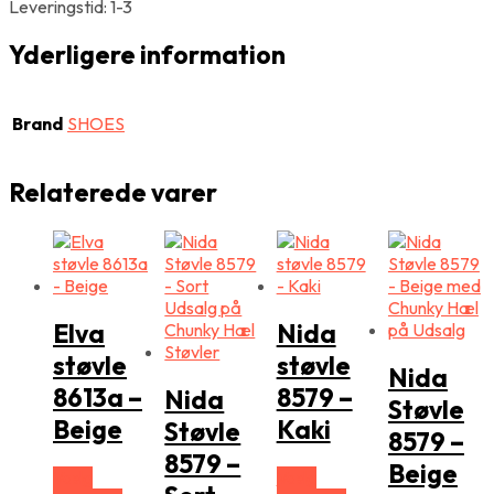
Leveringstid: 1-3
Yderligere information
Brand
SHOES
Relaterede varer
Elva
Nida
støvle
støvle
Nida
8613a –
8579 –
Nida
Støvle
Beige
Kaki
Støvle
8579 –
8579 –
Beige
Vælg
Vælg