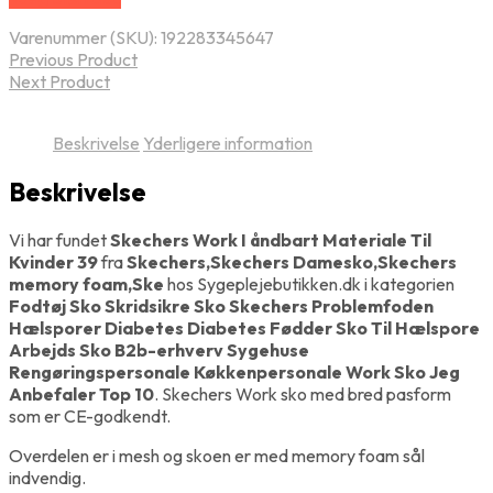
Varenummer (SKU):
192283345647
Previous Product
Next Product
Beskrivelse
Yderligere information
Beskrivelse
Vi har fundet
Skechers Work I åndbart Materiale Til
Kvinder 39
fra
Skechers,Skechers Damesko,Skechers
memory foam,Ske
hos Sygeplejebutikken.dk i kategorien
Fodtøj Sko Skridsikre Sko Skechers Problemfoden
Hælsporer Diabetes Diabetes Fødder Sko Til Hælspore
Arbejds Sko B2b-erhverv Sygehuse
Rengøringspersonale Køkkenpersonale Work Sko Jeg
Anbefaler Top 10
. Skechers Work sko med bred pasform
som er CE-godkendt.
Overdelen er i mesh og skoen er med memory foam sål
indvendig.