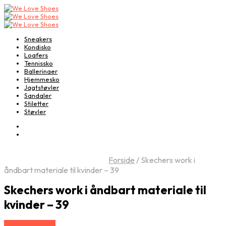
Sneakers
Kondisko
Loafers
Tennissko
Ballerinaer
Hjemmesko
Jagtstøvler
Sandaler
Stiletter
Støvler
Forside
/
Skechers work i
åndbart materiale til kvinder – 39
Skechers work i åndbart materiale til
kvinder – 39
Vælg Størrelse