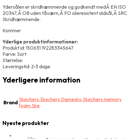
Ydersålen er skridhæmmende og godkendt medÂ EN ISO
20347,Â OB uden tåværn,Â FO olieresistent slidsål,Â SRC
Skridhæmmende.
Kommer
Yderlige produktinformationer:
Produkt id: 150631 192283345647
Farve: Sort
Størrelse:
Leveringstid: 2-3 dage
Yderligere information
Skechers,Skechers Damesko,Skechers memory
Brand
foam,Ske
Nyeste produkter