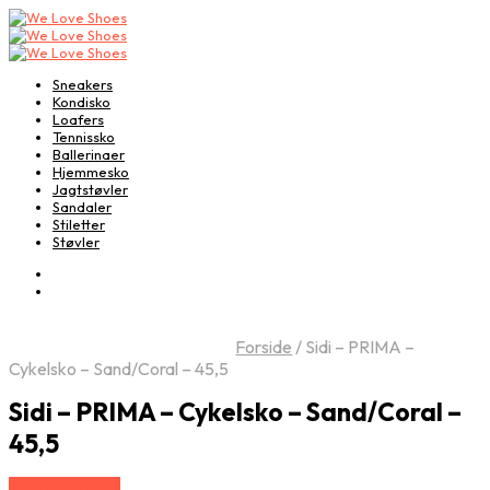
Sneakers
Kondisko
Loafers
Tennissko
Ballerinaer
Hjemmesko
Jagtstøvler
Sandaler
Stiletter
Støvler
Forside
/
Sidi – PRIMA –
Cykelsko – Sand/Coral – 45,5
Sidi – PRIMA – Cykelsko – Sand/Coral –
45,5
Vælg Størrelse