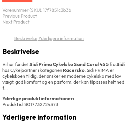
Varenummer (SKU):
17f7851c3b3b
Previous Product
Next Product
Beskrivelse
Yderligere information
Beskrivelse
Vi har fundet
Sidi Prima Cykelsko Sand Coral 45 5
fra
Sidi
hos Cykelpartner i kategorien
Racersko
. Sidi PRIMA er
cykelskoen til dig, der ønsker en moderne cykelsko med lav
vægt, god komfort og en pasform, der kan tilpasses helt ned
t…
Yderlige produktinformationer:
Produkt id: 8017732724373
Yderligere information