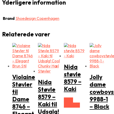
Yderligere information
Brand
Shoedesign Copenhagen
Relaterede varer
Nida
støvle
Violaine
Jolly
8579 –
Nida
Støvler
dame
Kaki
Støvle
til
cowboys
8579 –
Dame
9988-1
Vælg
Kaki til
Størrelse
8746 –
– Black
Udsalg!
Elegant