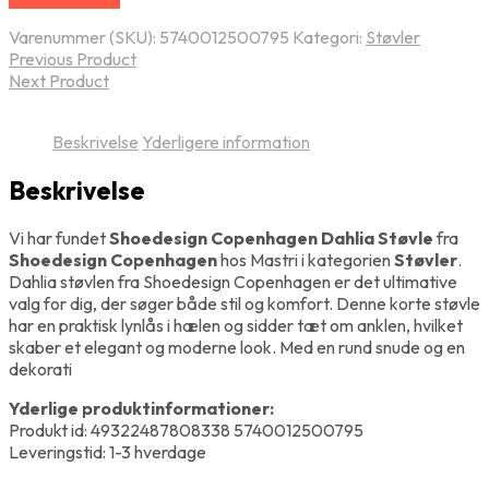
Varenummer (SKU):
5740012500795
Kategori:
Støvler
Previous Product
Next Product
Beskrivelse
Yderligere information
Beskrivelse
Vi har fundet
Shoedesign Copenhagen Dahlia Støvle
fra
Shoedesign Copenhagen
hos Mastri i kategorien
Støvler
.
Dahlia støvlen fra Shoedesign Copenhagen er det ultimative
valg for dig, der søger både stil og komfort. Denne korte støvle
har en praktisk lynlås i hælen og sidder tæt om anklen, hvilket
skaber et elegant og moderne look. Med en rund snude og en
dekorati
Yderlige produktinformationer:
Produkt id: 49322487808338 5740012500795
Leveringstid: 1-3 hverdage