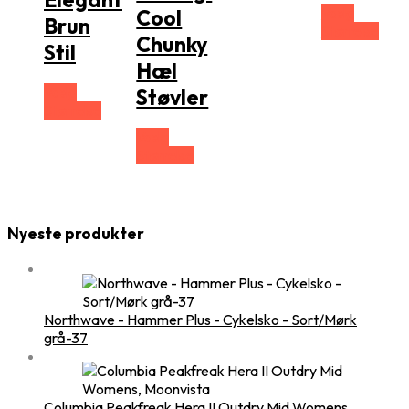
Vælg
Cool
Brun
Størrelse
Chunky
Stil
Hæl
Vælg
Støvler
Størrelse
Vælg
Størrelse
Nyeste produkter
Northwave - Hammer Plus - Cykelsko - Sort/Mørk
grå-37
Columbia Peakfreak Hera II Outdry Mid Womens,