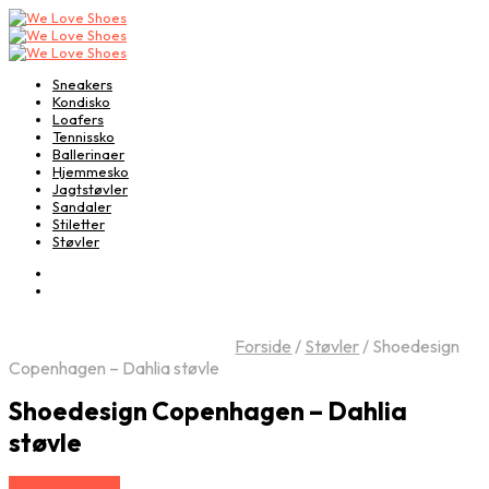
Sneakers
Kondisko
Loafers
Tennissko
Ballerinaer
Hjemmesko
Jagtstøvler
Sandaler
Stiletter
Støvler
Forside
/
Støvler
/
Shoedesign
Copenhagen – Dahlia støvle
Shoedesign Copenhagen – Dahlia
støvle
Vælg Størrelse