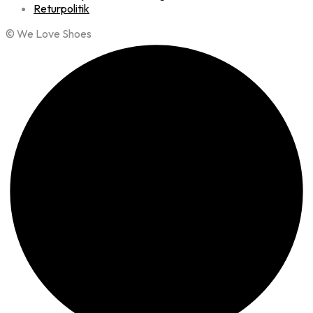
Returpolitik
© We Love Shoes