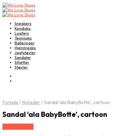
Sneakers
Kondisko
Loafers
Tennissko
Ballerinaer
Hjemmesko
Jagtstøvler
Sandaler
Stiletter
Støvler
Forside
/
Nyheder
/
Sandal ‘ala BabyBotte’, cartoon
Sandal ‘ala BabyBotte’, cartoon
Vælg Størrelse