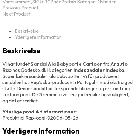
Varenummer (SKU):
307a6e7faf6b
Kategori:
Nyheder
Previous Product
Next Product
Beskrivelse
Yderligere information
Beskrivelse
Vi har fundet
Sandal Ala Babybotte Cartoon
fra
Arauto
Rap
hos Godesko.dk i kategorien
Indesandaler Indesko
.
Super lækre sandaler ‘ala Babybotte’. Vi får produceret
sandalen hos Rap’s sko-producent i Portugal – med ekstra god
støtte.Denne sandal har tre spændelukninger og er skind med
cartoon print. De 3 remme giver en god reguleringsmulighed,
og det er særligt
Yderlige produktinformationer:
Produkt id: Rap-opal-92006-05-26
Yderligere information