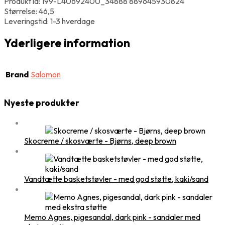
Produkt id: 199-L40692400_34888 889645930824
Størrelse: 46,5
Leveringstid: 1-3 hverdage
Yderligere information
Brand
Salomon
Nyeste produkter
Skocreme / skosværte - Bjørns, deep brown
Vandtætte basketstøvler - med god støtte, kaki/sand
Memo Agnes, pigesandal, dark pink - sandaler med