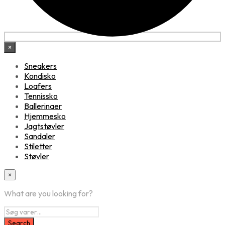
×
Sneakers
Kondisko
Loafers
Tennissko
Ballerinaer
Hjemmesko
Jagtstøvler
Sandaler
Stiletter
Støvler
×
What are you looking for?