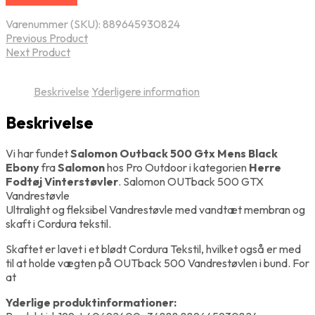
Varenummer (SKU):
889645930824
Previous Product
Next Product
Beskrivelse
Yderligere information
Beskrivelse
Vi har fundet
Salomon Outback 500 Gtx Mens Black
Ebony
fra
Salomon
hos Pro Outdoor i kategorien
Herre
Fodtøj Vinterstøvler
. Salomon OUTback 500 GTX
Vandrestøvle
Ultralight og fleksibel Vandrestøvle med vandtæt membran og
skaft i Cordura tekstil.
Skaftet er lavet i et blødt Cordura Tekstil, hvilket også er med
til at holde vægten på OUTback 500 Vandrestøvlen i bund. For
at
Yderlige produktinformationer: