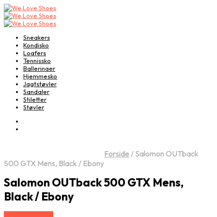
Sneakers
Kondisko
Loafers
Tennissko
Ballerinaer
Hjemmesko
Jagtstøvler
Sandaler
Stiletter
Støvler
Forside
/
Salomon OUTback
500 GTX Mens, Black / Ebony
Salomon OUTback 500 GTX Mens,
Black / Ebony
Vælg Størrelse