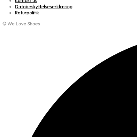
Kontakt os
Databeskyttelseserklæring
Returpolitik
© We Love Shoes