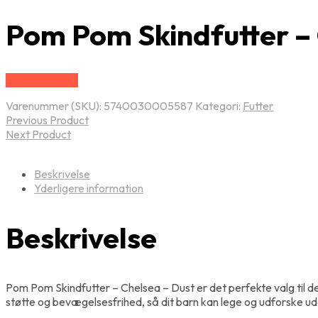
Pom Pom Skindfutter – C
Vælg Størrelse
Varenummer (SKU):
5740030005587
Kategori:
Futter
Previous Product
Next Product
Beskrivelse
Yderligere information
Beskrivelse
Pom Pom Skindfutter – Chelsea – Dust er det perfekte valg til d
støtte og bevægelsesfrihed, så dit barn kan lege og udforske u