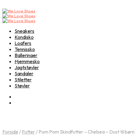
Sneakers
Kondisko
Loafers
Tennissko
Ballerinaer
Hjemmesko
Jagtstøvler
Sandaler
Stiletter
Støvler
Forside
/
Futter
/
Pom Pom Skindfutter – Chelsea – Dust til børn