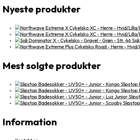
Nyeste produkter
Sid
Mest solgte produkter
Slipstop
Slipstop
Slips
Slipsto
Information