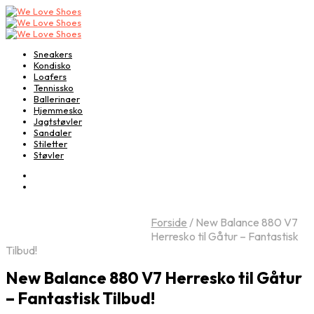
Sneakers
Kondisko
Loafers
Tennissko
Ballerinaer
Hjemmesko
Jagtstøvler
Sandaler
Stiletter
Støvler
Forside
/
New Balance 880 V7
Herresko til Gåtur – Fantastisk
Tilbud!
New Balance 880 V7 Herresko til Gåtur
– Fantastisk Tilbud!