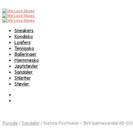
Sneakers
Kondisko
Loafers
Tennissko
Ballerinaer
Hjemmesko
Jagtstøvler
Sandaler
Stiletter
Støvler
Forside
/
Sandaler
/
Nature Footwear – Birk børnesandal 48-02