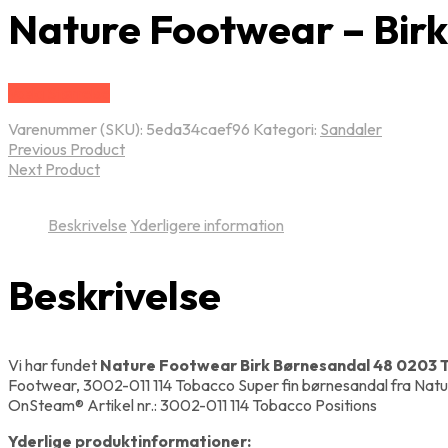
Nature Footwear – Birk
Vælg Størrelse
Varenummer (SKU):
5eda34caef96
Kategori:
Sandaler
Previous Product
Next Product
Beskrivelse
Yderligere information
Beskrivelse
Vi har fundet
Nature Footwear Birk Børnesandal 48 0203 
Footwear, 3002-011 114 Tobacco Super fin børnesandal fra Natu
OnSteam® Artikel nr.: 3002-011 114 Tobacco Positions
Yderlige produktinformationer: