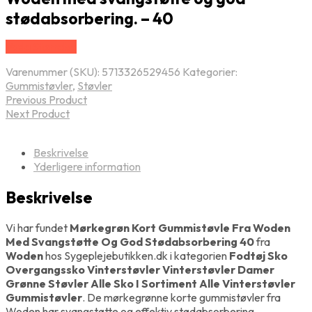
stødabsorbering. – 40
Vælg Størrelse
Varenummer (SKU):
5713326529456
Kategorier:
Gummistøvler
,
Støvler
Previous Product
Next Product
Beskrivelse
Yderligere information
Beskrivelse
Vi har fundet
Mørkegrøn Kort Gummistøvle Fra Woden
Med Svangstøtte Og God Stødabsorbering 40
fra
Woden
hos Sygeplejebutikken.dk i kategorien
Fodtøj Sko
Overgangssko Vinterstøvler Vinterstøvler Damer
Grønne Støvler Alle Sko I Sortiment Alle Vinterstøvler
Gummistøvler
. De mørkegrønne korte gummistøvler fra
Woden har svangstøtte og effektiv stødabsorbering.