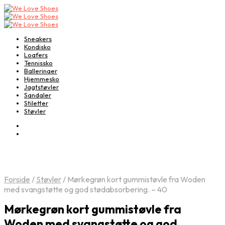
Sneakers
Kondisko
Loafers
Tennissko
Ballerinaer
Hjemmesko
Jagtstøvler
Sandaler
Stiletter
Støvler
Forside
/
Støvler
/
Mørkegrøn kort gummistøvle fra Woden
med svangstøtte og god stødabsorbering. – 40
Mørkegrøn kort gummistøvle fra
Woden med svangstøtte og god