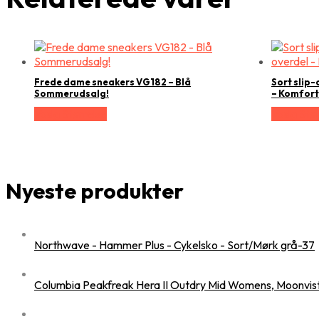
Frede dame sneakers VG182 – Blå
Sort slip-
Sommerudsalg!
– Komforta
Vælg Størrelse
Vælg Stør
Nyeste produkter
Northwave - Hammer Plus - Cykelsko - Sort/Mørk grå-37
Columbia Peakfreak Hera II Outdry Mid Womens, Moonvis