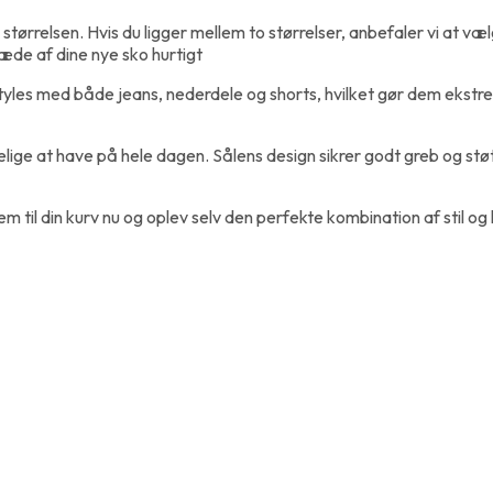
ørrelsen. Hvis du ligger mellem to størrelser, anbefaler vi at væ
læde af dine nye sko hurtigt
 styles med både jeans, nederdele og shorts, hvilket gør dem ekstre
ge at have på hele dagen. Sålens design sikrer godt greb og støt
 dem til din kurv nu og oplev selv den perfekte kombination af sti