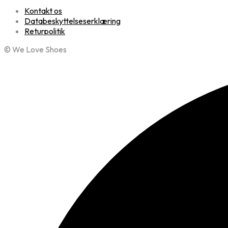
Kontakt os
Databeskyttelseserklæring
Returpolitik
© We Love Shoes