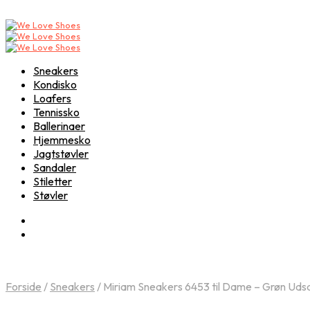
Sneakers
Kondisko
Loafers
Tennissko
Ballerinaer
Hjemmesko
Jagtstøvler
Sandaler
Stiletter
Støvler
Forside
/
Sneakers
/
Miriam Sneakers 6453 til Dame – Grøn Udsa