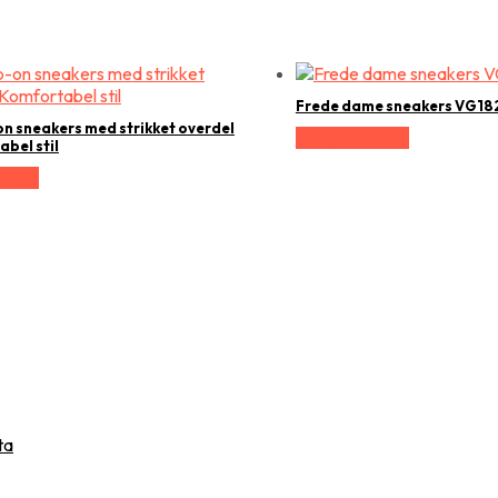
Frede dame sneakers VG182
on sneakers med strikket overdel
Vælg Størrelse
bel stil
relse
ta