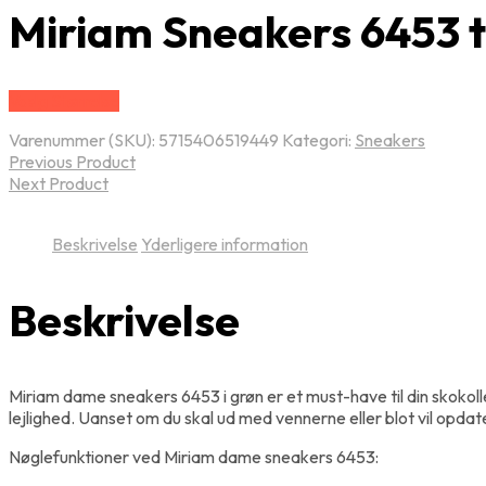
Miriam Sneakers 6453 t
Vælg Størrelse
Varenummer (SKU):
5715406519449
Kategori:
Sneakers
Previous Product
Next Product
Beskrivelse
Yderligere information
Beskrivelse
Miriam dame sneakers 6453 i grøn er et must-have til din skokoll
lejlighed. Uanset om du skal ud med vennerne eller blot vil opdat
Nøglefunktioner ved Miriam dame sneakers 6453: