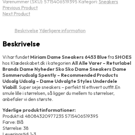
Varenummer (SKU):
5715406519395
Kategori:
Sneakers
Previous Product
Next Product
Beskrivelse
Yderligere information
Beskrivelse
Vi har fundet
Miriam Dame Sneakers 6453 Blue
fra
SHOES
hos Klædeskabet.dk i kategorien
All Alle Varer – Returlabel
Brands Dame Nyheder Sko Sko Dame Sneakers Dame
Sommerudsalg Spently – Recommended Products
Udsalg Udsalg – Dame Udvalgte Styles Underdele
Viabill
. Super seje sneakers – perfekt til ethvert outfit.En
smule lille i størrelsen, så ligger du mellem to størrelser,
anbefaler vi den største.
Yderlige produktinformationer:
Produkt id: 48084320977235 5715406519395
Farve: Blå
Størrelse: 38
Leveringstid: 1-3