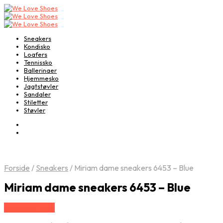
Sneakers
Kondisko
Loafers
Tennissko
Ballerinaer
Hjemmesko
Jagtstøvler
Sandaler
Stiletter
Støvler
Forside
/
Sneakers
/
Miriam dame sneakers 6453 – Blue
Miriam dame sneakers 6453 – Blue
Vælg Størrelse