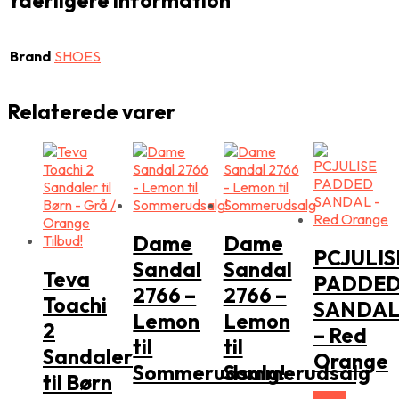
Yderligere information
Brand
SHOES
Relaterede varer
Dame
Dame
PCJULIS
Sandal
Sandal
Teva
PADDE
2766 –
2766 –
Toachi
SANDA
Lemon
Lemon
2
– Red
til
til
Sandaler
Orange
Sommerudsalg!
Sommerudsalg
til Børn