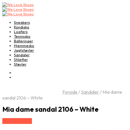
Sneakers
Kondisko
Loafers
Tennissko
Ballerinaer
Hjemmesko
Jagtstøvler
Sandaler
Stiletter
Støvler
Forside
/
Sandaler
/
Mia dame
sandal 2106 – White
Mia dame sandal 2106 – White
Vælg Størrelse