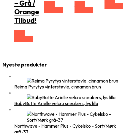
Vælg
– Grå /
Vælg
Vælg
Størrelse
Størrelse
Størrelse
Orange
Tilbud!
Vælg
Størrelse
Nyeste produkter
Reima Pyrytys vinterstøvle, cinnamon brun
BabyBotte Arielle velcro sneakers, lys lilla
Northwave - Hammer Plus - Cykelsko - Sort/Mørk
grå-37