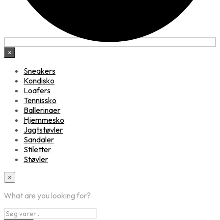
×
Sneakers
Kondisko
Loafers
Tennissko
Ballerinaer
Hjemmesko
Jagtstøvler
Sandaler
Stiletter
Støvler
×
What are you looking for?