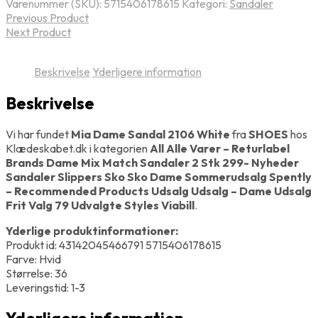
Varenummer (SKU):
5715406178615
Kategori:
Sandaler
Previous Product
Next Product
Beskrivelse
Yderligere information
Beskrivelse
Vi har fundet
Mia Dame Sandal 2106 White
fra
SHOES
hos
Klædeskabet.dk i kategorien
All Alle Varer – Returlabel
Brands Dame Mix Match Sandaler 2 Stk 299- Nyheder
Sandaler Slippers Sko Sko Dame Sommerudsalg Spently
– Recommended Products Udsalg Udsalg – Dame Udsalg
Frit Valg 79 Udvalgte Styles Viabill
.
Yderlige produktinformationer:
Produkt id: 43142045466791 5715406178615
Farve: Hvid
Størrelse: 36
Leveringstid: 1-3