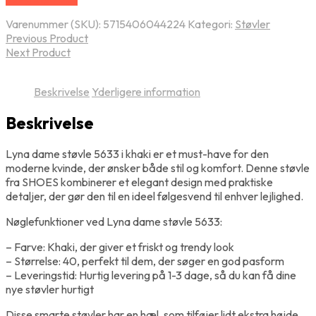
Varenummer (SKU):
5715406044224
Kategori:
Støvler
Previous Product
Next Product
Beskrivelse
Yderligere information
Beskrivelse
Lyna dame støvle 5633 i khaki er et must-have for den
moderne kvinde, der ønsker både stil og komfort. Denne støvle
fra SHOES kombinerer et elegant design med praktiske
detaljer, der gør den til en ideel følgesvend til enhver lejlighed.
Nøglefunktioner ved Lyna dame støvle 5633:
– Farve: Khaki, der giver et friskt og trendy look
– Størrelse: 40, perfekt til dem, der søger en god pasform
– Leveringstid: Hurtig levering på 1-3 dage, så du kan få dine
nye støvler hurtigt
Disse smarte støvler har en hæl, som tilføjer lidt ekstra højde