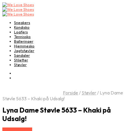
Sneakers
Kondisko
Loafers
Tennissko
Ballerinaer
Hjemmesko
Jagtstøvler
Sandaler
Stiletter
Støvler
Forside
/
Støvler
/
Lyna Dame
Støvle 5633 – Khaki på Udsalg!
Lyna Dame Støvle 5633 – Khaki på
Udsalg!
Vælg Størrelse