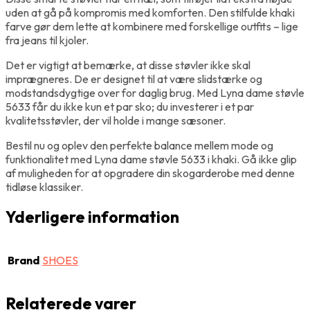
uden at gå på kompromis med komforten. Den stilfulde khaki
farve gør dem lette at kombinere med forskellige outfits – lige
fra jeans til kjoler.
Det er vigtigt at bemærke, at disse støvler ikke skal
imprægneres. De er designet til at være slidstærke og
modstandsdygtige over for daglig brug. Med Lyna dame støvle
5633 får du ikke kun et par sko; du investerer i et par
kvalitetsstøvler, der vil holde i mange sæsoner.
Bestil nu og oplev den perfekte balance mellem mode og
funktionalitet med Lyna dame støvle 5633 i khaki. Gå ikke glip
af muligheden for at opgradere din skogarderobe med denne
tidløse klassiker.
Yderligere information
Brand
SHOES
Relaterede varer