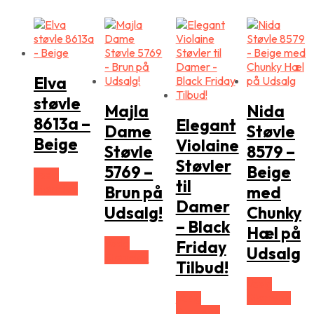
Elva
støvle
Majla
Nida
8613a –
Elegant
Dame
Støvle
Beige
Violaine
Støvle
8579 –
Støvler
5769 –
Beige
Vælg
til
Størrelse
Brun på
med
Damer
Udsalg!
Chunky
– Black
Hæl på
Vælg
Friday
Udsalg
Størrelse
Tilbud!
Vælg
Vælg
Størrelse
Størrelse