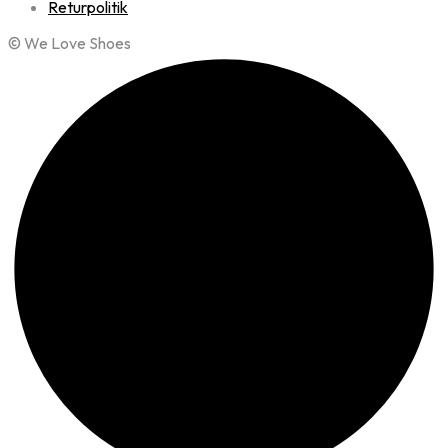
Returpolitik
© We Love Shoes