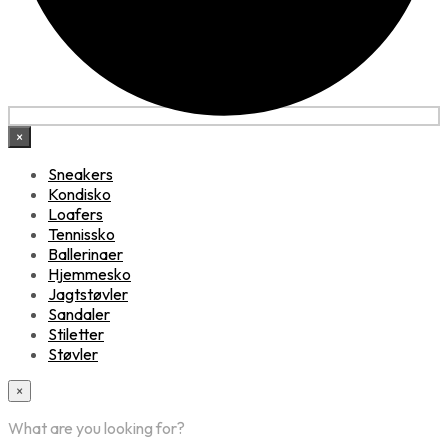
×
Sneakers
Kondisko
Loafers
Tennissko
Ballerinaer
Hjemmesko
Jagtstøvler
Sandaler
Stiletter
Støvler
×
What are you looking for?