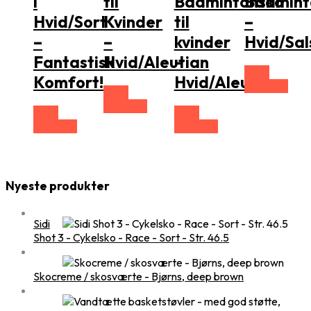
i
til
Badmintonsko
Badmint
Hvid/Sort
Kvinder
til
–
–
–
kvinder
Hvid/Sal
Fantastisk
Hvid/Aleutian
–
Vælg
Komfort!
Hvid/Aleutian
Størrelse
Vælg
Størrelse
Vælg
Vælg
Størrelse
Størrelse
Nyeste produkter
Sidi
Shot 3 - Cykelsko - Race - Sort - Str. 46.5
Skocreme / skosværte - Bjørns, deep brown