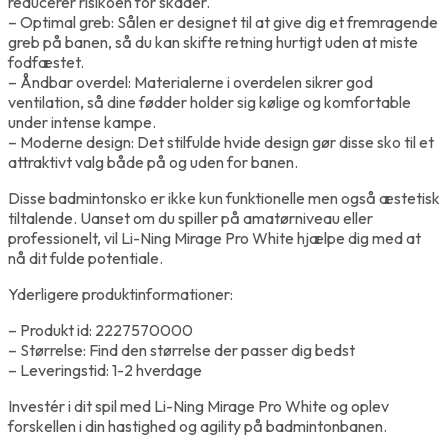
reducerer risikoen for skader.
– Optimal greb: Sålen er designet til at give dig et fremragende
greb på banen, så du kan skifte retning hurtigt uden at miste
fodfæstet.
– Åndbar overdel: Materialerne i overdelen sikrer god
ventilation, så dine fødder holder sig kølige og komfortable
under intense kampe.
– Moderne design: Det stilfulde hvide design gør disse sko til et
attraktivt valg både på og uden for banen.
Disse badmintonsko er ikke kun funktionelle men også æstetisk
tiltalende. Uanset om du spiller på amatørniveau eller
professionelt, vil Li-Ning Mirage Pro White hjælpe dig med at
nå dit fulde potentiale.
Yderligere produktinformationer:
– Produkt id: 2227570000
– Størrelse: Find den størrelse der passer dig bedst
– Leveringstid: 1-2 hverdage
Investér i dit spil med Li-Ning Mirage Pro White og oplev
forskellen i din hastighed og agility på badmintonbanen.