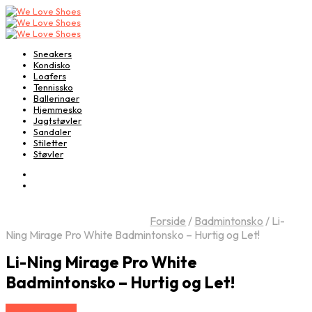
Sneakers
Kondisko
Loafers
Tennissko
Ballerinaer
Hjemmesko
Jagtstøvler
Sandaler
Stiletter
Støvler
Forside
/
Badmintonsko
/
Li-
Ning Mirage Pro White Badmintonsko – Hurtig og Let!
Li-Ning Mirage Pro White
Badmintonsko – Hurtig og Let!
Vælg Størrelse