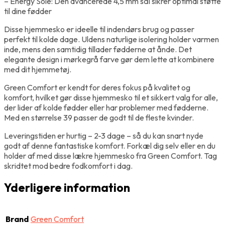
– Energy Sole: Den avancerede 4,5 mm sål sikrer optimal støtte
til dine fødder
Disse hjemmesko er ideelle til indendørs brug og passer
perfekt til kolde dage. Uldens naturlige isolering holder varmen
inde, mens den samtidig tillader fødderne at ånde. Det
elegante design i mørkegrå farve gør dem lette at kombinere
med dit hjemmetøj.
Green Comfort er kendt for deres fokus på kvalitet og
komfort, hvilket gør disse hjemmesko til et sikkert valg for alle,
der lider af kolde fødder eller har problemer med fødderne.
Med en størrelse 39 passer de godt til de fleste kvinder.
Leveringstiden er hurtig – 2-3 dage – så du kan snart nyde
godt af denne fantastiske komfort. Forkæl dig selv eller en du
holder af med disse lækre hjemmesko fra Green Comfort. Tag
skridtet mod bedre fodkomfort i dag.
Yderligere information
Brand
Green Comfort