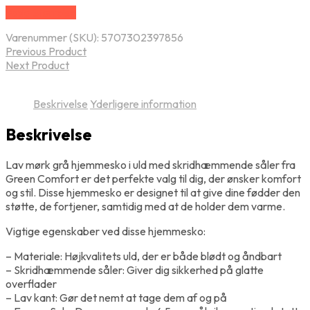
Vælg Størrelse
Varenummer (SKU):
5707302397856
Previous Product
Next Product
Beskrivelse
Yderligere information
Beskrivelse
Lav mørk grå hjemmesko i uld med skridhæmmende såler fra
Green Comfort er det perfekte valg til dig, der ønsker komfort
og stil. Disse hjemmesko er designet til at give dine fødder den
støtte, de fortjener, samtidig med at de holder dem varme.
Vigtige egenskaber ved disse hjemmesko:
– Materiale: Højkvalitets uld, der er både blødt og åndbart
– Skridhæmmende såler: Giver dig sikkerhed på glatte
overflader
– Lav kant: Gør det nemt at tage dem af og på