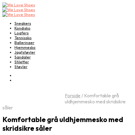
Sneakers
Kondisko
Loafers
Tennissko
Ballerinaer
Hjemmesko
Jagtstøvler
Sandaler
Stiletter
Støvler
Forside
/
Komfortable grå
uldhjemmesko med skridsikre
såler
Komfortable grå uldhjemmesko med
skridsikre såler