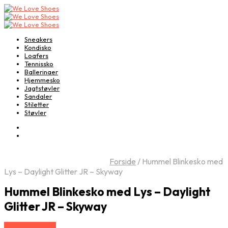
Sneakers
Kondisko
Loafers
Tennissko
Ballerinaer
Hjemmesko
Jagtstøvler
Sandaler
Stiletter
Støvler
Forside
/
Hummel Blinkesko med
Lys – Daylight Glitter JR – Skyway
Hummel Blinkesko med Lys – Daylight
Glitter JR – Skyway
Vælg Størrelse