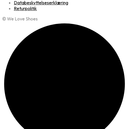
Databeskyttelseserklæring
Returpolitik
© We Love Shoes