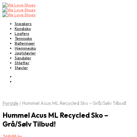
Sneakers
Kondisko
Loafers
Tennissko
Ballerinaer
Hjemmesko
Jagtstøvler
Sandaler
Stiletter
Støvler
Forside
/
Hummel Acus ML Recycled Sko – Grå/Sølv Tilbud!
Hummel Acus ML Recycled Sko –
Grå/Sølv Tilbud!
249,95
kr.