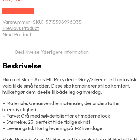
Vælg Størrelse
Varenummer (SKU):
5715598996035
Previous Product
Next Product
Beskrivelse
Yderligere information
Beskrivelse
Hummel Sko – Acus ML Recycled – Grey/Silver er et fantastisk
valg til de små fødder. Disse sko kombinerer stil og komfort,
hvilket gør dem ideelle til både leg og hverdag.
– Materiale: Genanvendte materialer, der understøtter
bæredygtighed
– Farve: Grå med sølvdetaljer for et moderne look
– Størrelse: 23, perfekt til de tidlige skridt
– Leveringstid: Hurtig levering på 1-2 hverdage
Vælg Hummel Acus ML Recycled for kvalitet og stil. Perfekte til