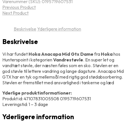
Varenummer (SKU):
0195719607531
Previous Product
Next Product
Beskrivelse
Yderligere information
Beskrivelse
Vi har fundet
Hoka Anacapa Mid Gtx Dame
fra
Hoka
hos
Hunterspoint i kategorien
Vandrestøvle
. En super let og
vandtæt støvle, der næsten føles som en sko. Støvlen er en
god støvle til lettere vandring og lange dagsture. Anacapa Mid
GTX har en tyk og mellemsål med rigtig god stødabsorbering.
Støvlen er fremstillet med ansvarlighed i tankerne og læd
Yderlige produktinformationer:
Produkt id: 47107831005508 0195719607531
Leveringstid: 1 – 3 dage
Yderligere information