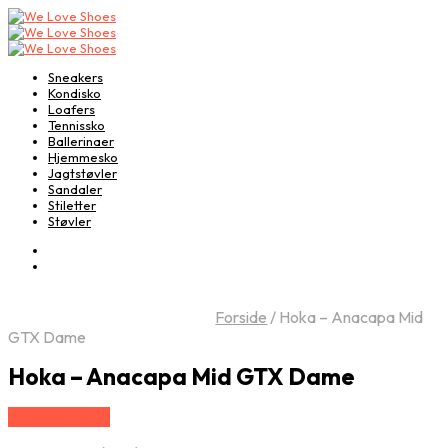
Sneakers
Kondisko
Loafers
Tennissko
Ballerinaer
Hjemmesko
Jagtstøvler
Sandaler
Stiletter
Støvler
Forside
/
Hoka – Anacapa Mid
GTX Dame
Hoka – Anacapa Mid GTX Dame
Vælg Størrelse