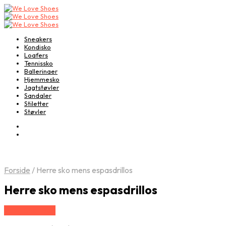
Sneakers
Kondisko
Loafers
Tennissko
Ballerinaer
Hjemmesko
Jagtstøvler
Sandaler
Stiletter
Støvler
Forside
/
Herre sko mens espasdrillos
Herre sko mens espasdrillos
Vælg Størrelse