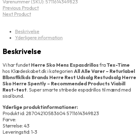
Varenummer (SKU):
5711614349823
Previous Product
Next Product
Beskrivelse
Yderligere information
Beskrivelse
Vi har fundet
Herre Sko Mens Espasdrillos
fra
Tex-Time
hos Klædeskabet.dk i kategorien
All Alle Varer – Returlabel
Blbnsflklkds Brands Herre Rest Udsalg Restudsalg Herre
Sko Herre Spently – Recommended Products Viabill
Rest-test
. Super smarte stribede espadrillos til mænd med
sisal bund.
Yderlige produktinformationer:
Produkt id: 28704210583604 5711614349823
Farve:
Størrelse: 43
Leveringstid: 1-3