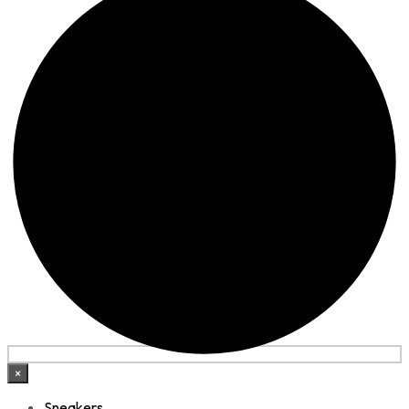
×
Sneakers