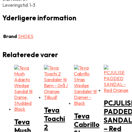
Leveringstid: 1-3
Yderligere information
Brand
SHOES
Relaterede varer
PCJULIS
Teva
PADDE
Teva
Toachi
SANDA
Teva
Cabrillo
2
– Red
Mush