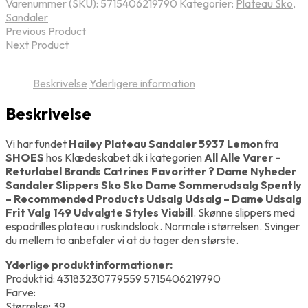
Varenummer (SKU):
5715406219790
Kategorier:
Plateau Sko
,
Sandaler
Previous Product
Next Product
Beskrivelse
Yderligere information
Beskrivelse
Vi har fundet
Hailey Plateau Sandaler 5937 Lemon
fra
SHOES
hos Klædeskabet.dk i kategorien
All Alle Varer –
Returlabel Brands Catrines Favoritter ? Dame Nyheder
Sandaler Slippers Sko Sko Dame Sommerudsalg Spently
– Recommended Products Udsalg Udsalg – Dame Udsalg
Frit Valg 149 Udvalgte Styles Viabill
. Skønne slippers med
espadrilles plateau i ruskindslook. Normale i størrelsen. Svinger
du mellem to anbefaler vi at du tager den største.
Yderlige produktinformationer:
Produkt id: 43183230779559 5715406219790
Farve:
Størrelse: 39