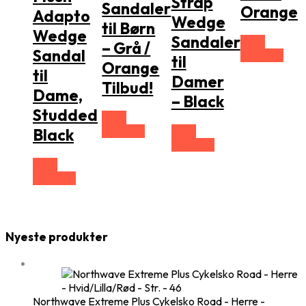
Strap
Sandaler
Orange
Adapto
Wedge
til Børn
Wedge
Sandaler
Vælg
– Grå /
Sandal
Størrelse
til
Orange
til
Damer
Tilbud!
Dame,
– Black
Studded
Vælg
Størrelse
Vælg
Black
Størrelse
Vælg
Størrelse
Nyeste produkter
Northwave Extreme Plus Cykelsko Road - Herre -