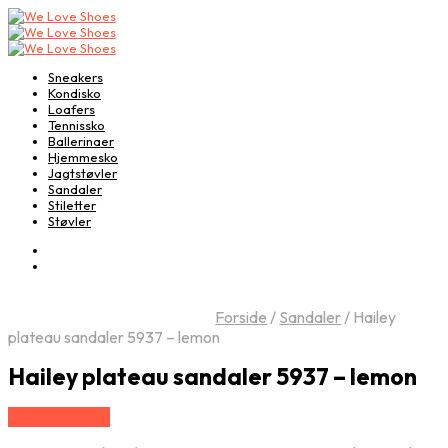
Sneakers
Kondisko
Loafers
Tennissko
Ballerinaer
Hjemmesko
Jagtstøvler
Sandaler
Stiletter
Støvler
Forside
/
Sandaler
/
Hailey
plateau sandaler 5937 – lemon
Hailey plateau sandaler 5937 – lemon
Vælg Størrelse