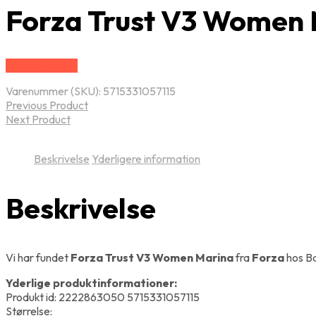
Forza Trust V3 Women
Vælg Størrelse
Varenummer (SKU):
5715331057115
Previous Product
Next Product
Beskrivelse
Yderligere information
Beskrivelse
Vi har fundet
Forza Trust V3 Women Marina
fra
Forza
hos B
Yderlige produktinformationer:
Produkt id: 2222863050 5715331057115
Størrelse: