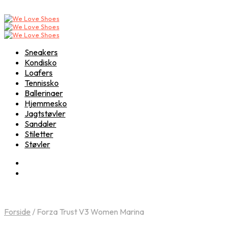
Sneakers
Kondisko
Loafers
Tennissko
Ballerinaer
Hjemmesko
Jagtstøvler
Sandaler
Stiletter
Støvler
Forside
/
Forza Trust V3 Women Marina