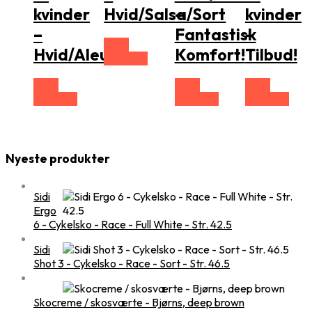
kvinder
Hvid/Salsa/Sort
–
kvinder
–
Fantastisk
–
Vælg
Hvid/Aleutian
Komfort!
Tilbud!
Størrelse
Vælg
Vælg
Vælg
Størrelse
Størrelse
Størrelse
Nyeste produkter
Sidi
Ergo
6 - Cykelsko - Race - Full White - Str. 42.5
Sidi
Shot 3 - Cykelsko - Race - Sort - Str. 46.5
Skocreme / skosværte - Bjørns, deep brown