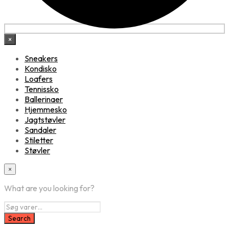
×
Sneakers
Kondisko
Loafers
Tennissko
Ballerinaer
Hjemmesko
Jagtstøvler
Sandaler
Stiletter
Støvler
×
What are you looking for?