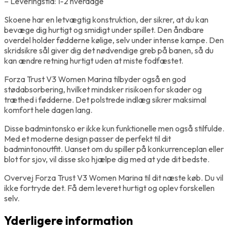
– Leveringstid: 1-2 hverdage
Skoene har en letvægtig konstruktion, der sikrer, at du kan
bevæge dig hurtigt og smidigt under spillet. Den åndbare
overdel holder fødderne kølige, selv under intense kampe. Den
skridsikre sål giver dig det nødvendige greb på banen, så du
kan ændre retning hurtigt uden at miste fodfæstet.
Forza Trust V3 Women Marina tilbyder også en god
stødabsorbering, hvilket mindsker risikoen for skader og
træthed i fødderne. Det polstrede indlæg sikrer maksimal
komfort hele dagen lang.
Disse badmintonsko er ikke kun funktionelle men også stilfulde.
Med et moderne design passer de perfekt til dit
badmintonoutfit. Uanset om du spiller på konkurrenceplan eller
blot for sjov, vil disse sko hjælpe dig med at yde dit bedste.
Overvej Forza Trust V3 Women Marina til dit næste køb. Du vil
ikke fortryde det. Få dem leveret hurtigt og oplev forskellen
selv.
Yderligere information