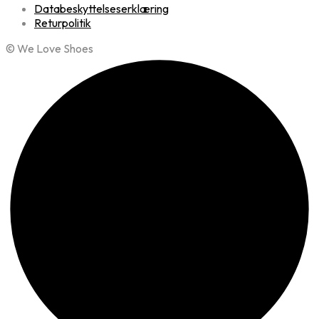
Databeskyttelseserklæring
Returpolitik
© We Love Shoes