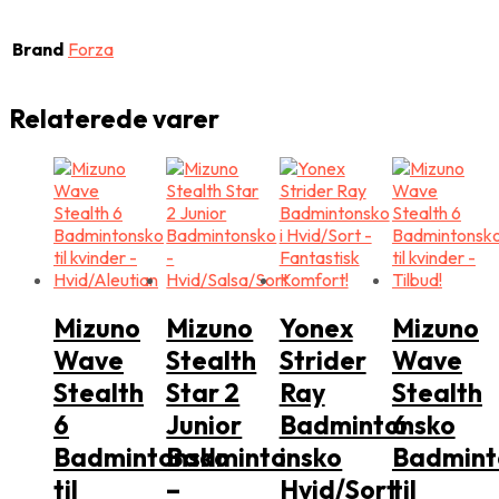
Brand
Forza
Relaterede varer
Mizuno
Mizuno
Yonex
Mizuno
Wave
Stealth
Strider
Wave
Stealth
Star 2
Ray
Stealth
6
Junior
Badmintonsko
6
Badmintonsko
Badmintonsko
i
Badmint
til
–
Hvid/Sort
til