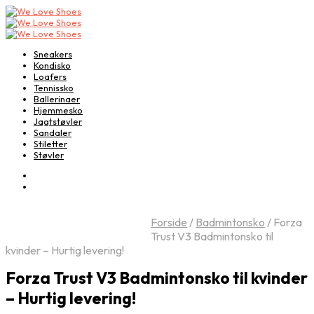
Sneakers
Kondisko
Loafers
Tennissko
Ballerinaer
Hjemmesko
Jagtstøvler
Sandaler
Stiletter
Støvler
Forside
/
Badmintonsko
/
Forza
Trust V3 Badmintonsko til
kvinder – Hurtig levering!
Forza Trust V3 Badmintonsko til kvinder
– Hurtig levering!