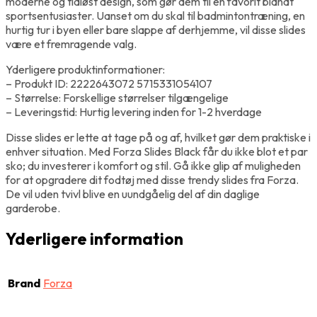
moderne og tidløst design, som gør dem til en favorit blandt
sportsentusiaster. Uanset om du skal til badmintontræning, en
hurtig tur i byen eller bare slappe af derhjemme, vil disse slides
være et fremragende valg.
Yderligere produktinformationer:
– Produkt ID: 2222643072 5715331054107
– Størrelse: Forskellige størrelser tilgængelige
– Leveringstid: Hurtig levering inden for 1-2 hverdage
Disse slides er lette at tage på og af, hvilket gør dem praktiske i
enhver situation. Med Forza Slides Black får du ikke blot et par
sko; du investerer i komfort og stil. Gå ikke glip af muligheden
for at opgradere dit fodtøj med disse trendy slides fra Forza.
De vil uden tvivl blive en uundgåelig del af din daglige
garderobe.
Yderligere information
Brand
Forza