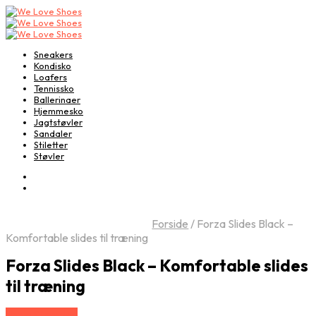
Sneakers
Kondisko
Loafers
Tennissko
Ballerinaer
Hjemmesko
Jagtstøvler
Sandaler
Stiletter
Støvler
Forside
/
Forza Slides Black –
Komfortable slides til træning
Forza Slides Black – Komfortable slides
til træning
Vælg Størrelse