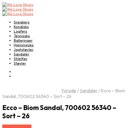
Sneakers
Kondisko
Loafers
Tennissko
Ballerinaer
Hjemmesko
Jagtstøvler
Sandaler
Stiletter
Støvler
Forside
/
Sandaler
/
Ecco – Biom
Sandal, 700602 56340 – Sort – 26
Ecco – Biom Sandal, 700602 56340 –
Sort – 26
Vælg Størrelse