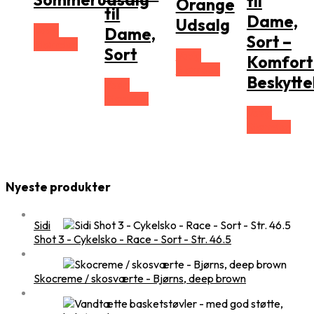
til
Orange
til
Dame,
Udsalg
Vælg
Dame,
Sort –
Størrelse
Sort
Vælg
Komfort
Størrelse
Beskytte
Vælg
Størrelse
Vælg
Størrelse
Nyeste produkter
Sidi
Shot 3 - Cykelsko - Race - Sort - Str. 46.5
Skocreme / skosværte - Bjørns, deep brown