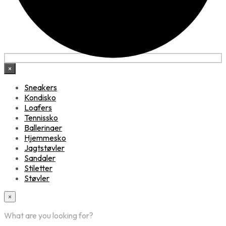
×
Sneakers
Kondisko
Loafers
Tennissko
Ballerinaer
Hjemmesko
Jagtstøvler
Sandaler
Stiletter
Støvler
×
What are you looking for?