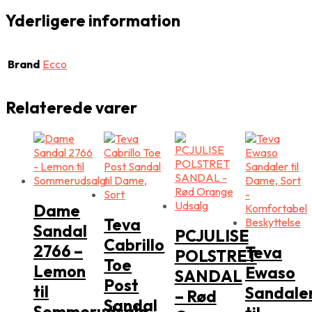
Yderligere information
Brand
Ecco
Relaterede varer
Dame
Teva
Sandal
PCJULISE
Cabrillo
2766 –
Teva
POLSTRET
Toe
Lemon
Ewaso
SANDAL
Post
til
Sandale
– Rød
Sandal
Sommerudsalg