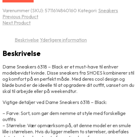
Varenummer (SKU):
5711614840160
Kategori:
Sneakers
Previous Product
Next Product
Beskrivelse
Yderligere information
Beskrivelse
Dame Sneakers 6318 – Black er et must-have til enhver
modebevidst kvinde. Disse sneakers fra SHOES kombinerer stil
og komfort på en perfekt måde. Med deres cool design og
bløde bund er de ideelle til at opgradere dit outfit, uanset om du
skal til arbejde eller på weekendtur.
Vigtige detaljer ved Dame Sneakers 6318 – Black:
– Farve: Sort, som gør dem nemme at style med forskellige
outfits
– Størrelse: Vær opmærksom på, at denne model er en smule
lille i størrelsen. Hvis du ligger mellem to størrelser, anbefales