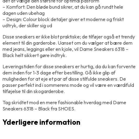
det at vælge den største for optimal pasform
– Komfort: Den bløde bund sikrer, at du kan gå rundt hele
dagen uden ubehag
– Design: Colour block detaljer giver et moderne og friskt
udtryk, der skiller sig ud
Disse sneakers er ikke blot praktiske; de tilføjer også et trendy
element til din garderobe. Uanset om du vælger at bære dem
med jeans, leggings eller en kjole, vil Dame Sneakers 6318 –
Black helt sikkert gøre indtryk.
Leveringstiden for disse sneakers er hurtig, da du kan forvente
dem inden for 1-3 dage efter bestilling. Gå ikke glip af
muligheden for at eje et par af disse stilfulde sneakers. De
passer perfekt ind i sommerens mode og vil være en værdifuld
tilføjelse til din skogarderobe.
Tag skridtet mod en mere fashionable hverdag med Dame
Sneakers 6318 – Black fra SHOES.
Yderligere information