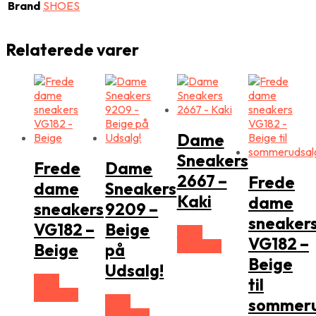
Brand
SHOES
Relaterede varer
Dame
Sneakers
Frede
Dame
2667 –
Frede
dame
Sneakers
Kaki
dame
sneakers
9209 –
sneaker
VG182 –
Beige
Vælg
VG182 –
Størrelse
Beige
på
Beige
Udsalg!
Vælg
til
Størrelse
Vælg
sommeru
Størrelse