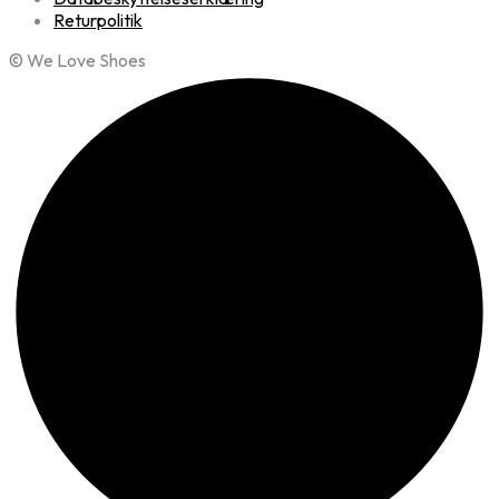
Returpolitik
© We Love Shoes