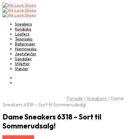
Sneakers
Kondisko
Loafers
Tennissko
Ballerinaer
Hjemmesko
Jagtstøvler
Sandaler
Stiletter
Støvler
Forside
/
Sneakers
/
Dame
Sneakers 6318 – Sort til Sommerudsalg!
Dame Sneakers 6318 – Sort til
Sommerudsalg!
Vælg Størrelse