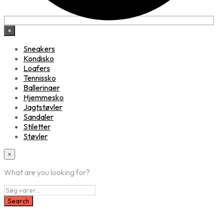
×
Sneakers
Kondisko
Loafers
Tennissko
Ballerinaer
Hjemmesko
Jagtstøvler
Sandaler
Stiletter
Støvler
×
What are you looking for?