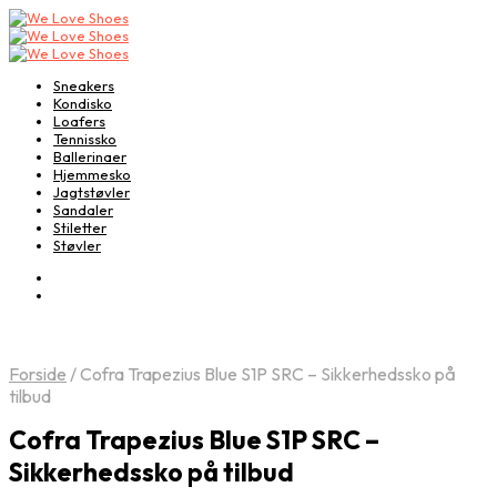
Sneakers
Kondisko
Loafers
Tennissko
Ballerinaer
Hjemmesko
Jagtstøvler
Sandaler
Stiletter
Støvler
Forside
/
Cofra Trapezius Blue S1P SRC – Sikkerhedssko på
tilbud
Cofra Trapezius Blue S1P SRC –
Sikkerhedssko på tilbud