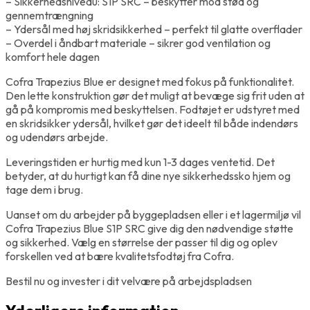
– Sikkerhedsniveau: S1P SRC – beskytter mod stød og
gennemtrængning
– Ydersål med høj skridsikkerhed – perfekt til glatte overflader
– Overdel i åndbart materiale – sikrer god ventilation og
komfort hele dagen
Cofra Trapezius Blue er designet med fokus på funktionalitet.
Den lette konstruktion gør det muligt at bevæge sig frit uden at
gå på kompromis med beskyttelsen. Fodtøjet er udstyret med
en skridsikker ydersål, hvilket gør det ideelt til både indendørs
og udendørs arbejde.
Leveringstiden er hurtig med kun 1-3 dages ventetid. Det
betyder, at du hurtigt kan få dine nye sikkerhedssko hjem og
tage dem i brug.
Uanset om du arbejder på byggepladsen eller i et lagermiljø vil
Cofra Trapezius Blue S1P SRC give dig den nødvendige støtte
og sikkerhed. Vælg en størrelse der passer til dig og oplev
forskellen ved at bære kvalitetsfodtøj fra Cofra.
Bestil nu og invester i dit velvære på arbejdspladsen