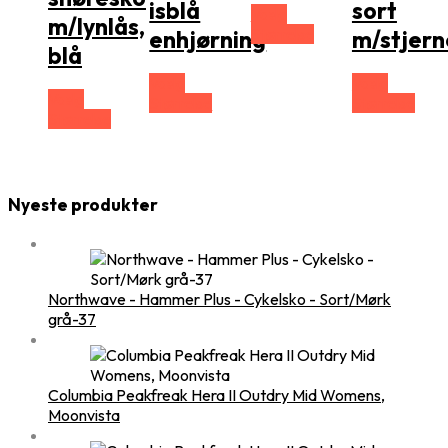
isblå
sort
Vælg
m/lynlås,
Størrelse
enhjørning
m/stjern
blå
Vælg
Vælg
Vælg
Størrelse
Størrelse
Størrelse
Nyeste produkter
Northwave - Hammer Plus - Cykelsko - Sort/Mørk
grå-37
Columbia Peakfreak Hera II Outdry Mid Womens,
Moonvista