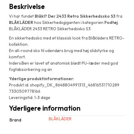
Beskrivelse
Vi har fundet
Blåkl? Der 2433 Retro Sikkerhedssko S3
fra
BLÅKLÄDER
hos Sikkerhedsgiganten i kategorien
Fodtøj
.
BLÅKLÄDER 2433 RETRO Sikkerhedssko S3
En sikkerhedssko med et klassisk look fra Blåkläders RETRO-
kollektion.
En all-round sko til udendørs brug med høj slidstyrke og
komfort.
Indersålen er lavet af anatomisk blødt PU-læder med god
fugtabsorbering og an
Yderlige produktinformationer:
Produkt id: shopify_DK_8648804991313_46816531710289
7330509778166
Leveringstid: 1-3 dage
Yderligere information
BLÅKLÄDER
Brand