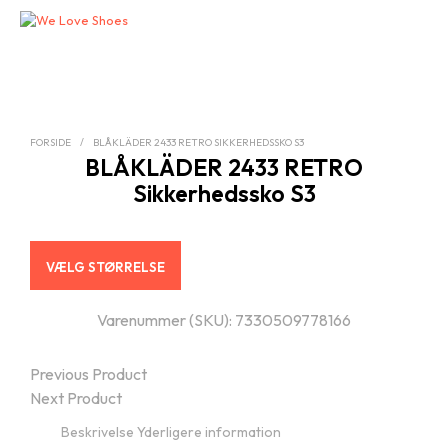
FORSIDE
/
BLÅKLÄDER 2433 RETRO SIKKERHEDSSKO S3
BLÅKLÄDER 2433 RETRO
Sikkerhedssko S3
VÆLG STØRRELSE
Varenummer (SKU):
7330509778166
Previous Product
Next Product
Beskrivelse
Yderligere information