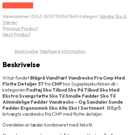
Vælg Størrelse
Varenummer (SKU):
8057153567449
Kategori:
Vandre Sko &
Støvler
Previous Product
Next Product
Beskrivelse
Yderligere information
Beskrivelse
Vi har fundet
Blågrå Vandtæt Vandresko Fra Cmp Med
Flotte Detaljer 37
fra
CMP
hos Sygeplejebutikken.dk i
kategorien
Fodtøj Sko Tilbud Sko På Tilbud Sko Med
Ekstra Svangstøtte Sko Til Smalle Fødder Sko Til
Almindelige Fødder Vandresko – Og Sandaler Sunde
Fødder Ergonomisk Sko Alle Sko I Sortiment
. Blågrå
letvægts vandresko fra CMP med flotte detaljer.
Overdelen er læder kombineret med tekstil.