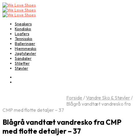
Sneakers
Kondisko
Loafers
Tennissko
Ballerinaer
Hjemmesko
Jagtstøvler
Sandaler
Stiletter
Støvler
Forside
/
Vandre Sko & Støvler
/
Blågrå vandtæt vandresko fra
CMP med flotte detaljer – 37
Blågrå vandtæt vandresko fra CMP
med flotte detaljer – 37