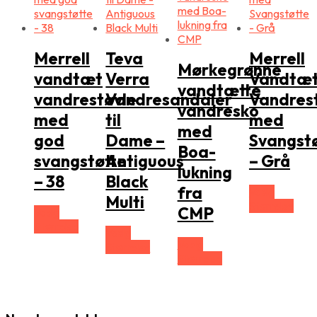
Merrell
Teva
Merrell
Mørkegrønne
vandtæt
Verra
Vandtæ
vandtætte
vandrestøvle
Vandresandaler
Vandres
vandresko
med
til
med
med
god
Dame –
Svangst
Boa-
svangstøtte
Antiguous
– Grå
lukning
– 38
Black
fra
Vælg
Multi
Størrelse
CMP
Vælg
Størrelse
Vælg
Vælg
Størrelse
Størrelse