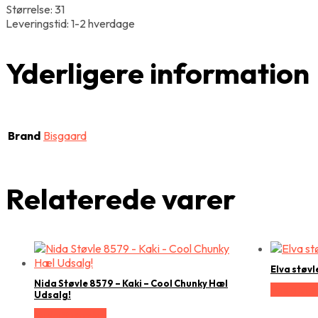
Størrelse: 31
Leveringstid: 1-2 hverdage
Yderligere information
Brand
Bisgaard
Relaterede varer
Elva støvl
Nida Støvle 8579 – Kaki – Cool Chunky Hæl
Vælg Stør
Udsalg!
Vælg Størrelse