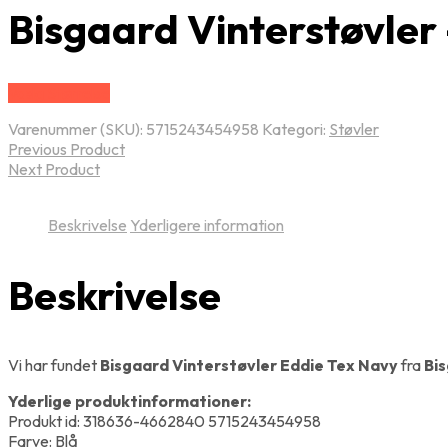
Bisgaard Vinterstøvler 
Vælg Størrelse
Varenummer (SKU):
5715243454958
Kategori:
Støvler
Previous Product
Next Product
Beskrivelse
Yderligere information
Beskrivelse
Vi har fundet
Bisgaard Vinterstøvler Eddie Tex Navy
fra
Bi
Yderlige produktinformationer:
Produkt id: 318636-4662840 5715243454958
Farve: Blå