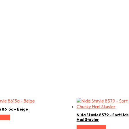
e 8613a – Beige
Nida Støvle 8579 – Sort Ud
relse
Hæl Støvler
Vælg Størrelse