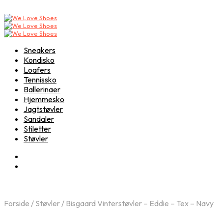
Sneakers
Kondisko
Loafers
Tennissko
Ballerinaer
Hjemmesko
Jagtstøvler
Sandaler
Stiletter
Støvler
Forside
/
Støvler
/
Bisgaard Vinterstøvler – Eddie – Tex – Navy