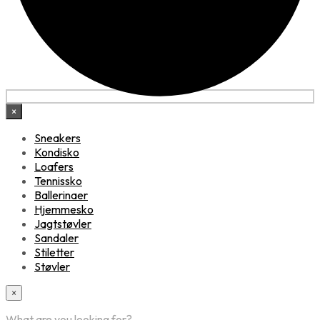
×
Sneakers
Kondisko
Loafers
Tennissko
Ballerinaer
Hjemmesko
Jagtstøvler
Sandaler
Stiletter
Støvler
×
What are you looking for?