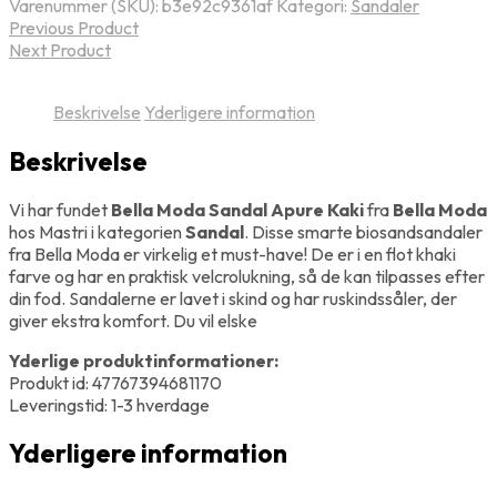
Varenummer (SKU):
b3e92c9361af
Kategori:
Sandaler
Previous Product
Next Product
Beskrivelse
Yderligere information
Beskrivelse
Vi har fundet
Bella Moda Sandal Apure Kaki
fra
Bella Moda
hos Mastri i kategorien
Sandal
. Disse smarte biosandsandaler
fra Bella Moda er virkelig et must-have! De er i en flot khaki
farve og har en praktisk velcrolukning, så de kan tilpasses efter
din fod. Sandalerne er lavet i skind og har ruskindssåler, der
giver ekstra komfort. Du vil elske
Yderlige produktinformationer:
Produkt id: 47767394681170
Leveringstid: 1-3 hverdage
Yderligere information