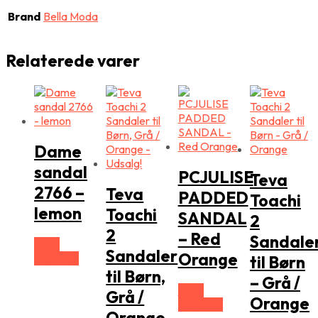
Brand
Bella Moda
Relaterede varer
Dame
sandal
PCJULISE
Teva
2766 –
Teva
PADDED
Toachi
lemon
Toachi
SANDAL
2
2
– Red
Sandale
Vælg
Sandaler
Orange
Størrelse
til Børn
til Børn,
– Grå /
Vælg
Grå /
Orange
Størrelse
Orange