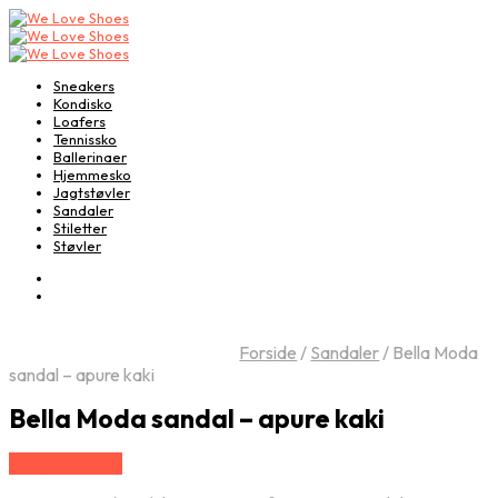
Sneakers
Kondisko
Loafers
Tennissko
Ballerinaer
Hjemmesko
Jagtstøvler
Sandaler
Stiletter
Støvler
Forside
/
Sandaler
/
Bella Moda
sandal – apure kaki
Bella Moda sandal – apure kaki
Vælg Størrelse