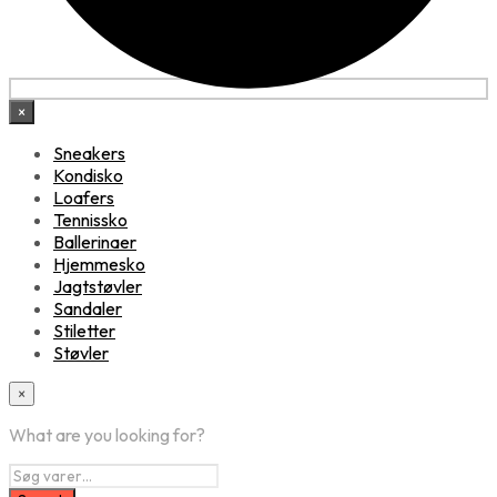
×
Sneakers
Kondisko
Loafers
Tennissko
Ballerinaer
Hjemmesko
Jagtstøvler
Sandaler
Stiletter
Støvler
×
What are you looking for?