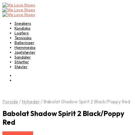
Sneakers
Kondisko
Loafers
Tennissko
Ballerinaer
Hjemmesko
Jagtstøvler
Sandaler
Stiletter
Støvler
Forside
/
Nyheder
/
Babolat Shadow Spirit 2 Black/Poppy Red
Babolat Shadow Spirit 2 Black/Poppy
Red
Vælg Størrelse