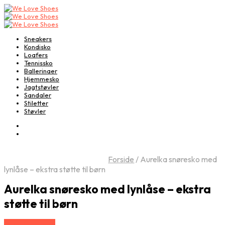
Sneakers
Kondisko
Loafers
Tennissko
Ballerinaer
Hjemmesko
Jagtstøvler
Sandaler
Stiletter
Støvler
Forside
/
Aurelka snøresko med
lynlåse – ekstra støtte til børn
Aurelka snøresko med lynlåse – ekstra
støtte til børn
Vælg Størrelse