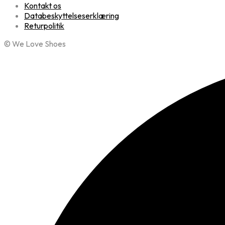
Kontakt os
Databeskyttelseserklæring
Returpolitik
© We Love Shoes