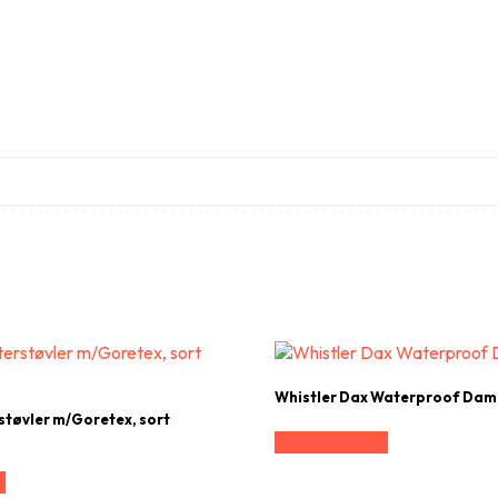
Whistler Dax Waterproof Dam
rstøvler m/Goretex, sort
Vælg Størrelse
e