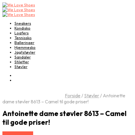
Sneakers
Kondisko
Loafers
Tennissko
Ballerinaer
Hjemmesko
Jagtstøvler
Sandaler
Stiletter
Støvler
Forside
/
Støvler
/
Antoinette
dame støvler 8613 – Camel til gode priser!
Antoinette dame støvler 8613 – Camel
til gode priser!
Vælg Størrelse