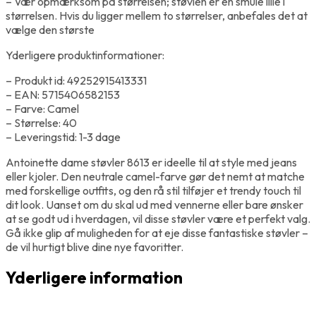
– Vær opmærksom på størrelsen; støvlen er en smule lille i
størrelsen. Hvis du ligger mellem to størrelser, anbefales det at
vælge den største
Yderligere produktinformationer:
– Produkt id: 49252915413331
– EAN: 5715406582153
– Farve: Camel
– Størrelse: 40
– Leveringstid: 1-3 dage
Antoinette dame støvler 8613 er ideelle til at style med jeans
eller kjoler. Den neutrale camel-farve gør det nemt at matche
med forskellige outfits, og den rå stil tilføjer et trendy touch til
dit look. Uanset om du skal ud med vennerne eller bare ønsker
at se godt ud i hverdagen, vil disse støvler være et perfekt valg.
Gå ikke glip af muligheden for at eje disse fantastiske støvler –
de vil hurtigt blive dine nye favoritter.
Yderligere information