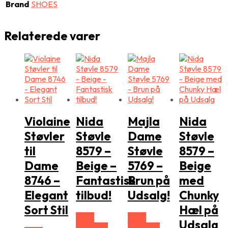
Brand
SHOES
Relaterede varer
Violaine
Nida
Majla
Nida
Støvler
Støvle
Dame
Støvle
til
8579 –
Støvle
8579 –
Dame
Beige –
5769 –
Beige
8746 –
Fantastisk
Brun på
med
Elegant
tilbud!
Udsalg!
Chunky
Sort Stil
Hæl på
Vælg
Vælg
Udsalg
Størrelse
Størrelse