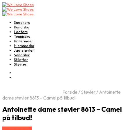
Sneakers
Kondisko
Loafers
Tennissko
Ballerinaer
Hjemmesko
Jagtstøvler
Sandaler
Stiletter
Støvler
Forside
/
Støvler
/
Antoinette
dame støvler 8613 – Camel på tilbud!
Antoinette dame støvler 8613 – Camel
på tilbud!
Vælg Størrelse