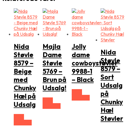
Nida
Majla
Jolly
Nida
Støvle
Dame
dame
Støvle
8579 –
Støvle
cowboystøvler
8579 –
Beige
5769 –
9988-1
Sort
med
Brun på
– Black
Udsalg
Chunky
Udsalg!
Vælg
på
Hæl på
Størrelse
Vælg
Chunky
Udsalg
Størrelse
Hæl
Vælg
Støvler
Størrelse