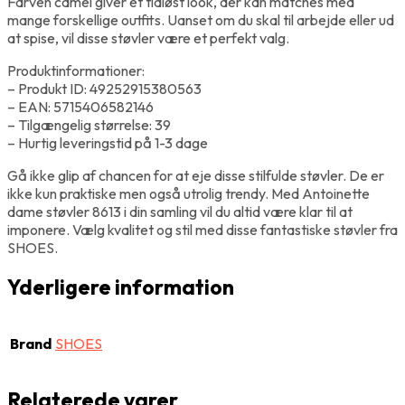
Farven camel giver et tidløst look, der kan matches med
mange forskellige outfits. Uanset om du skal til arbejde eller ud
at spise, vil disse støvler være et perfekt valg.
Produktinformationer:
– Produkt ID: 49252915380563
– EAN: 5715406582146
– Tilgængelig størrelse: 39
– Hurtig leveringstid på 1-3 dage
Gå ikke glip af chancen for at eje disse stilfulde støvler. De er
ikke kun praktiske men også utrolig trendy. Med Antoinette
dame støvler 8613 i din samling vil du altid være klar til at
imponere. Vælg kvalitet og stil med disse fantastiske støvler fra
SHOES.
Yderligere information
Brand
SHOES
Relaterede varer