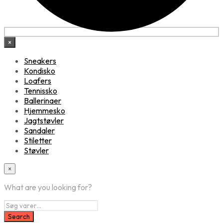
×
Sneakers
Kondisko
Loafers
Tennissko
Ballerinaer
Hjemmesko
Jagtstøvler
Sandaler
Stiletter
Støvler
×
What are you looking for?