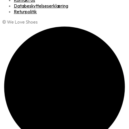
Databeskyttelseserklæring
Returpolitik
© We Love Shoes