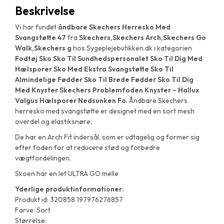
Beskrivelse
Vi har fundet
åndbare Skechers Herresko Med
Svangstøtte 47
fra
Skechers,Skechers Arch,Skechers Go
Walk,Skechers g
hos Sygeplejebutikken.dk i kategorien
Fodtøj Sko Sko Til Sundhedspersonalet Sko Til Dig Med
Hælsporer Sko Med Ekstra Svangstøtte Sko Til
Almindelige Fødder Sko Til Brede Fødder Sko Til Dig
Med Knyster Skechers Problemfoden Knyster – Hallux
Valgus Hælsporer Nedsunken Fo
. Åndbare Skechers
herresko med svangstøtte er designet med en sort mesh
overdel og elastiksnøre.
De har en Arch Fit indersål, som er udtagelig og former sig
efter foden for at reducere stød og forbedre
vægtfordelingen.
Skoen har en let ULTRA GO melle
Yderlige produktinformationer:
Produkt id: 320858 197976276857
Farve: Sort
Størrelse: