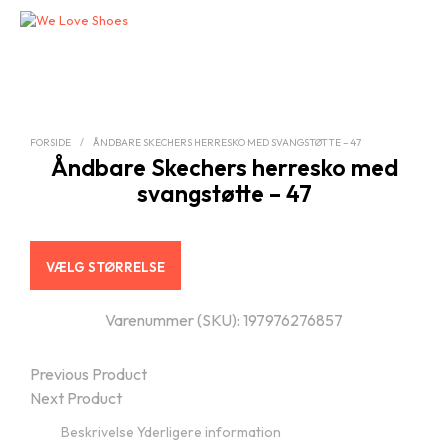
FORSIDE
/
ÅNDBARE SKECHERS HERRESKO MED SVANGSTØTTE – 47
Åndbare Skechers herresko med
svangstøtte – 47
VÆLG STØRRELSE
Varenummer (SKU):
197976276857
Previous Product
Next Product
Beskrivelse
Yderligere information