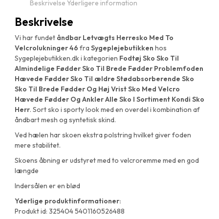
Beskrivelse
Yderligere information
Beskrivelse
Vi har fundet
åndbar Letvægts Herresko Med To
Velcrolukninger 46
fra
Sygeplejebutikken
hos
Sygeplejebutikken.dk i kategorien
Fodtøj Sko Sko Til
Almindelige Fødder Sko Til Brede Fødder Problemfoden
Hævede Fødder Sko Til ældre Stødabsorberende Sko
Sko Til Brede Fødder Og Høj Vrist Sko Med Velcro
Hævede Fødder Og Ankler Alle Sko I Sortiment Kondi Sko
Herr
. Sort sko i sporty look med en overdel i kombination af
åndbart mesh og syntetisk skind.
Ved hælen har skoen ekstra polstring hvilket giver foden
mere stabilitet.
Skoens åbning er udstyret med to velcroremme med en god
længde
Indersålen er en blød
Yderlige produktinformationer:
Produkt id: 325404 5401160526488