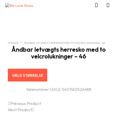
FORSIDE
/
ÅNDBAR LETVÆGTS HERRESKO MED TO VELCROLUKNINGER – 46
Åndbar letvægts herresko med to
velcrolukninger – 46
VÆLG STØRRELSE
Varenummer (SKU):
5401160526488
Previous Product
Next Product