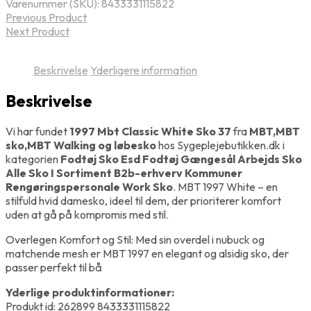
Varenummer (SKU):
8433331115822
Previous Product
Next Product
Beskrivelse
Yderligere information
Beskrivelse
Vi har fundet
1997 Mbt Classic White Sko 37
fra
MBT,MBT
sko,MBT Walking og løbesko
hos Sygeplejebutikken.dk i
kategorien
Fodtøj Sko Esd Fodtøj Gængesål Arbejds Sko
Alle Sko I Sortiment B2b-erhverv Kommuner
Rengøringspersonale Work Sko
. MBT 1997 White – en
stilfuld hvid damesko, ideel til dem, der prioriterer komfort
uden at gå på kompromis med stil.
Overlegen Komfort og Stil: Med sin overdel i nubuck og
matchende mesh er MBT 1997 en elegant og alsidig sko, der
passer perfekt til bå
Yderlige produktinformationer:
Produkt id: 262899 8433331115822