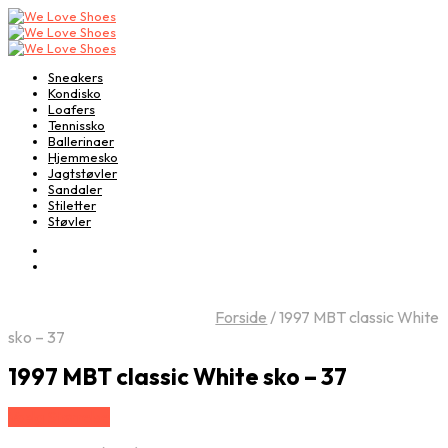
Sneakers
Kondisko
Loafers
Tennissko
Ballerinaer
Hjemmesko
Jagtstøvler
Sandaler
Stiletter
Støvler
Forside
/
1997 MBT classic White
sko – 37
1997 MBT classic White sko – 37
Vælg Størrelse