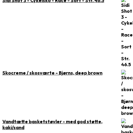
Sidi Shot 3 - Cykelsko - Race - Sort - Str. 46.5
Skocreme / skosværte - Bjørns, deep brown
Vandtætte basketstøvler - med god støtte,
kaki/sand