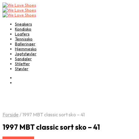
Sneakers
Kondisko
Loafers
Tennissko
Ballerinaer
Hjemmesko
Jagtstøvler
Sandaler
Stiletter
Støvler
Forside
/
1997 MBT classic sort sko – 41
1997 MBT classic sort sko – 41