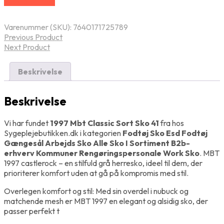
Vælg Størrelse
Varenummer (SKU):
7640171725789
Previous Product
Next Product
Beskrivelse
Beskrivelse
Vi har fundet
1997 Mbt Classic Sort Sko 41
fra
hos
Sygeplejebutikken.dk i kategorien
Fodtøj Sko Esd Fodtøj
Gængesål Arbejds Sko Alle Sko I Sortiment B2b-
erhverv Kommuner Rengøringspersonale Work Sko
. MBT
1997 castlerock – en stilfuld grå herresko, ideel til dem, der
prioriterer komfort uden at gå på kompromis med stil.
Overlegen komfort og stil: Med sin overdel i nubuck og
matchende mesh er MBT 1997 en elegant og alsidig sko, der
passer perfekt t