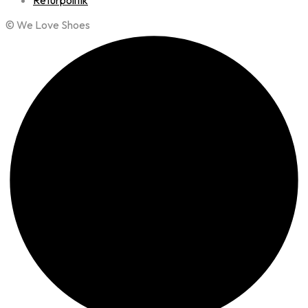
Returpolitik
© We Love Shoes