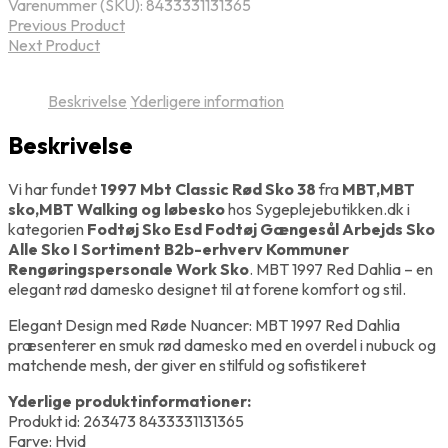
Varenummer (SKU):
8433331131365
Previous Product
Next Product
Beskrivelse
Yderligere information
Beskrivelse
Vi har fundet
1997 Mbt Classic Rød Sko 38
fra
MBT,MBT
sko,MBT Walking og løbesko
hos Sygeplejebutikken.dk i
kategorien
Fodtøj Sko Esd Fodtøj Gængesål Arbejds Sko
Alle Sko I Sortiment B2b-erhverv Kommuner
Rengøringspersonale Work Sko
. MBT 1997 Red Dahlia – en
elegant rød damesko designet til at forene komfort og stil.
Elegant Design med Røde Nuancer: MBT 1997 Red Dahlia
præsenterer en smuk rød damesko med en overdel i nubuck og
matchende mesh, der giver en stilfuld og sofistikeret
Yderlige produktinformationer:
Produkt id: 263473 8433331131365
Farve: Hvid