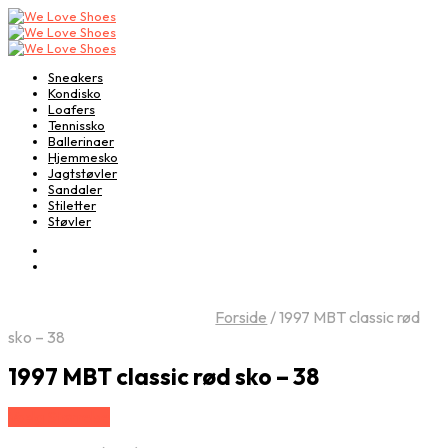
Sneakers
Kondisko
Loafers
Tennissko
Ballerinaer
Hjemmesko
Jagtstøvler
Sandaler
Stiletter
Støvler
Forside
/
1997 MBT classic rød
sko – 38
1997 MBT classic rød sko – 38
Vælg Størrelse