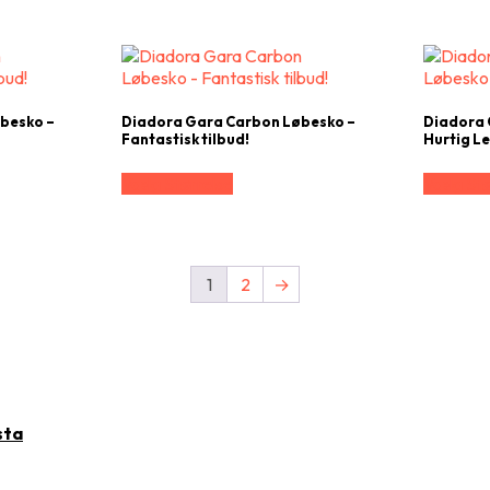
besko –
Diadora Gara Carbon Løbesko –
Diadora 
Fantastisk tilbud!
Hurtig Le
Vælg Størrelse
Vælg Stø
1
2
→
sta