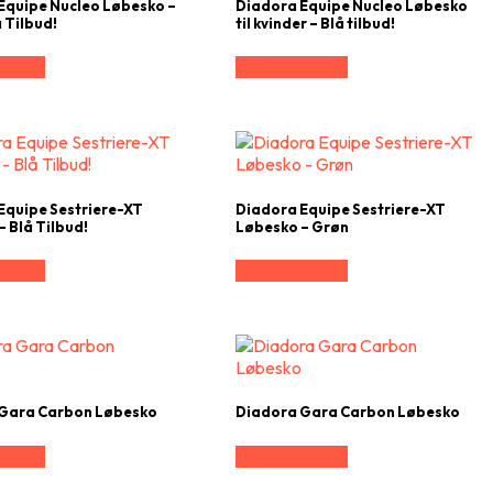
Equipe Nucleo Løbesko –
Diadora Equipe Nucleo Løbesko
 Tilbud!
til kvinder – Blå tilbud!
rrelse
Vælg Størrelse
Equipe Sestriere-XT
Diadora Equipe Sestriere-XT
 Blå Tilbud!
Løbesko – Grøn
rrelse
Vælg Størrelse
Gara Carbon Løbesko
Diadora Gara Carbon Løbesko
rrelse
Vælg Størrelse