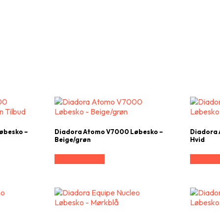
øbesko –
Diadora Atomo V7000 Løbesko –
Diadora 
Beige/grøn
Hvid
Vælg Størrelse
Vælg Stø