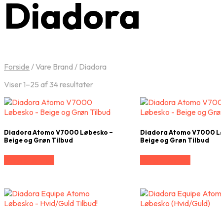
Diadora
Forside
/
Vare Brand
/
Diadora
Viser 1–25 af 34 resultater
Diadora Atomo V7000 Løbesko –
Diadora Atomo V7000 L
Beige og Grøn Tilbud
Beige og Grøn Tilbud
Vælg Størrelse
Vælg Størrelse