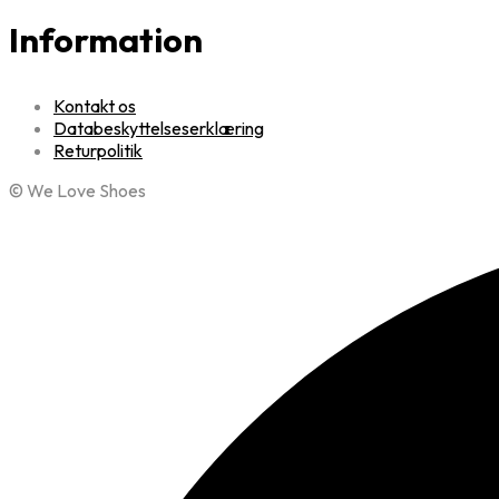
Information
Kontakt os
Databeskyttelseserklæring
Returpolitik
© We Love Shoes