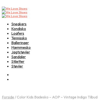
Sneakers
Kondisko
Loafers
Tennissko
Ballerinaer
Hjemmesko
Jagtstøvler
Sandaler
Stiletter
Støvler
Forside
/
Color Kids Badesko – AOP – Vintage Indigo Tilbud