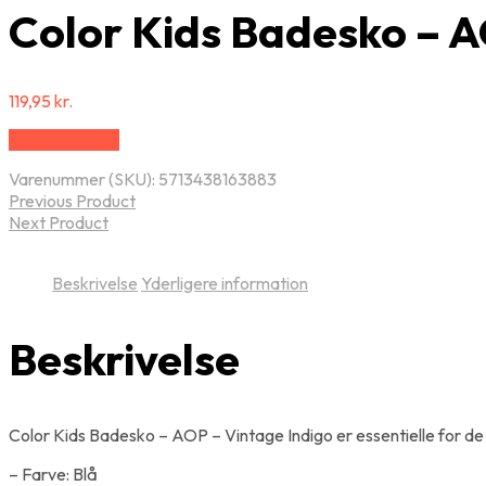
Color Kids Badesko – A
119,95
kr.
Vælg Størrelse
Varenummer (SKU):
5713438163883
Previous Product
Next Product
Beskrivelse
Yderligere information
Beskrivelse
Color Kids Badesko – AOP – Vintage Indigo er essentielle for de 
– Farve: Blå