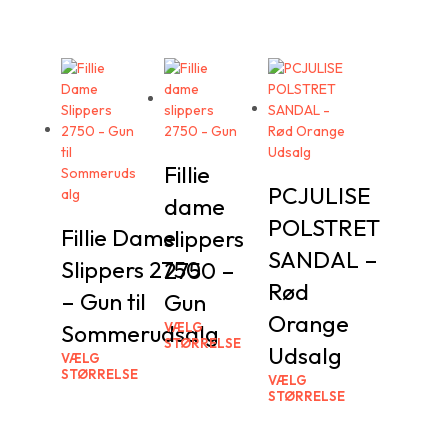
Fillie
PCJULISE
dame
POLSTRET
Fillie Dame
slippers
SANDAL –
Slippers 2750
2750 –
Rød
– Gun til
Gun
Orange
Sommerudsalg
VÆLG
STØRRELSE
Udsalg
VÆLG
STØRRELSE
VÆLG
STØRRELSE